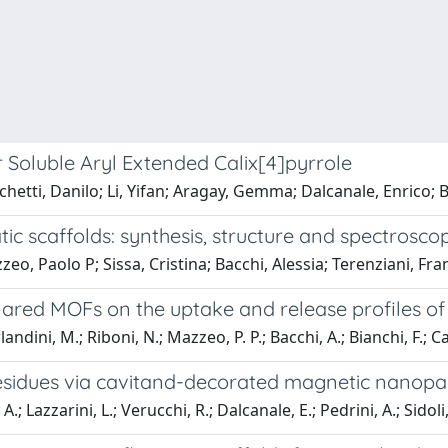
 Soluble Aryl Extended Calix[4]pyrrole
etti, Danilo; Li, Yifan; Aragay, Gemma; Dalcanale, Enrico; Ba
tic scaffolds: synthesis, structure and spectrosco
o, Paolo P; Sissa, Cristina; Bacchi, Alessia; Terenziani, Fra
lared MOFs on the uptake and release profiles of
dini, M.; Riboni, N.; Mazzeo, P. P.; Bacchi, A.; Bianchi, F.; Car
residues via cavitand-decorated magnetic nanopart
; Lazzarini, L.; Verucchi, R.; Dalcanale, E.; Pedrini, A.; Sidoli, S