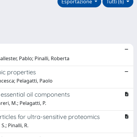
Esportazione
Tutti (6)
llester, Pablo; Pinalli, Roberta
pic properties
ncesca; Pelagatti, Paolo
 essential oil components
eri, M.; Pelagatti, P.
icles for ultra-sensitive proteomics
.; Pinalli, R.