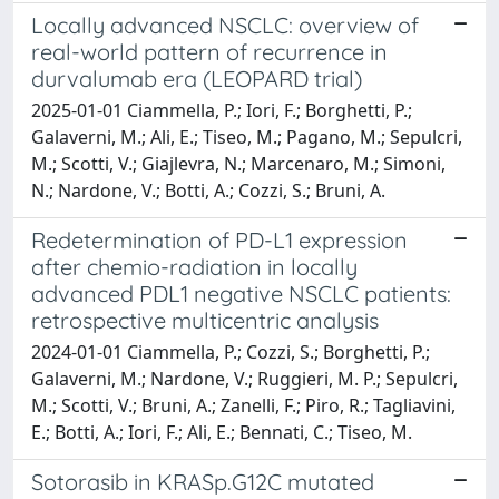
Locally advanced NSCLC: overview of
real-world pattern of recurrence in
durvalumab era (LEOPARD trial)
2025-01-01 Ciammella, P.; Iori, F.; Borghetti, P.;
Galaverni, M.; Ali, E.; Tiseo, M.; Pagano, M.; Sepulcri,
M.; Scotti, V.; Giajlevra, N.; Marcenaro, M.; Simoni,
N.; Nardone, V.; Botti, A.; Cozzi, S.; Bruni, A.
Redetermination of PD-L1 expression
after chemio-radiation in locally
advanced PDL1 negative NSCLC patients:
retrospective multicentric analysis
2024-01-01 Ciammella, P.; Cozzi, S.; Borghetti, P.;
Galaverni, M.; Nardone, V.; Ruggieri, M. P.; Sepulcri,
M.; Scotti, V.; Bruni, A.; Zanelli, F.; Piro, R.; Tagliavini,
E.; Botti, A.; Iori, F.; Ali, E.; Bennati, C.; Tiseo, M.
Sotorasib in KRASp.G12C mutated