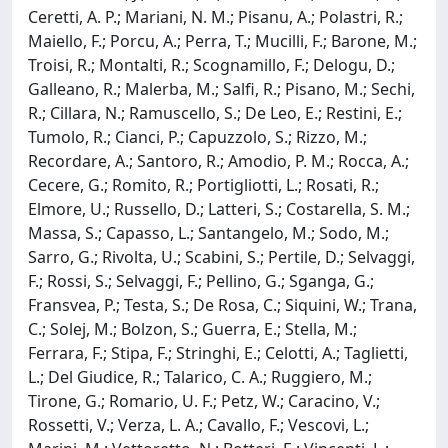
Ceretti, A. P.; Mariani, N. M.; Pisanu, A.; Polastri, R.;
Maiello, F.; Porcu, A.; Perra, T.; Mucilli, F.; Barone, M.;
Troisi, R.; Montalti, R.; Scognamillo, F.; Delogu, D.;
Galleano, R.; Malerba, M.; Salfi, R.; Pisano, M.; Sechi,
R.; Cillara, N.; Ramuscello, S.; De Leo, E.; Restini, E.;
Tumolo, R.; Cianci, P.; Capuzzolo, S.; Rizzo, M.;
Recordare, A.; Santoro, R.; Amodio, P. M.; Rocca, A.;
Cecere, G.; Romito, R.; Portigliotti, L.; Rosati, R.;
Elmore, U.; Russello, D.; Latteri, S.; Costarella, S. M.;
Massa, S.; Capasso, L.; Santangelo, M.; Sodo, M.;
Sarro, G.; Rivolta, U.; Scabini, S.; Pertile, D.; Selvaggi,
F.; Rossi, S.; Selvaggi, F.; Pellino, G.; Sganga, G.;
Fransvea, P.; Testa, S.; De Rosa, C.; Siquini, W.; Trana,
C.; Solej, M.; Bolzon, S.; Guerra, E.; Stella, M.;
Ferrara, F.; Stipa, F.; Stringhi, E.; Celotti, A.; Taglietti,
L.; Del Giudice, R.; Talarico, C. A.; Ruggiero, M.;
Tirone, G.; Romario, U. F.; Petz, W.; Caracino, V.;
Rossetti, V.; Verza, L. A.; Cavallo, F.; Vescovi, L.;