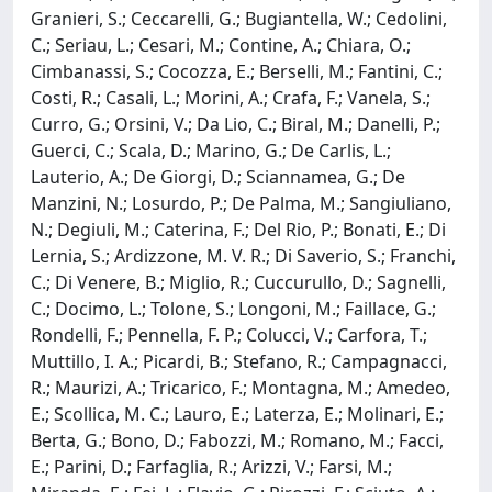
Granieri, S.; Ceccarelli, G.; Bugiantella, W.; Cedolini,
C.; Seriau, L.; Cesari, M.; Contine, A.; Chiara, O.;
Cimbanassi, S.; Cocozza, E.; Berselli, M.; Fantini, C.;
Costi, R.; Casali, L.; Morini, A.; Crafa, F.; Vanela, S.;
Curro, G.; Orsini, V.; Da Lio, C.; Biral, M.; Danelli, P.;
Guerci, C.; Scala, D.; Marino, G.; De Carlis, L.;
Lauterio, A.; De Giorgi, D.; Sciannamea, G.; De
Manzini, N.; Losurdo, P.; De Palma, M.; Sangiuliano,
N.; Degiuli, M.; Caterina, F.; Del Rio, P.; Bonati, E.; Di
Lernia, S.; Ardizzone, M. V. R.; Di Saverio, S.; Franchi,
C.; Di Venere, B.; Miglio, R.; Cuccurullo, D.; Sagnelli,
C.; Docimo, L.; Tolone, S.; Longoni, M.; Faillace, G.;
Rondelli, F.; Pennella, F. P.; Colucci, V.; Carfora, T.;
Muttillo, I. A.; Picardi, B.; Stefano, R.; Campagnacci,
R.; Maurizi, A.; Tricarico, F.; Montagna, M.; Amedeo,
E.; Scollica, M. C.; Lauro, E.; Laterza, E.; Molinari, E.;
Berta, G.; Bono, D.; Fabozzi, M.; Romano, M.; Facci,
E.; Parini, D.; Farfaglia, R.; Arizzi, V.; Farsi, M.;