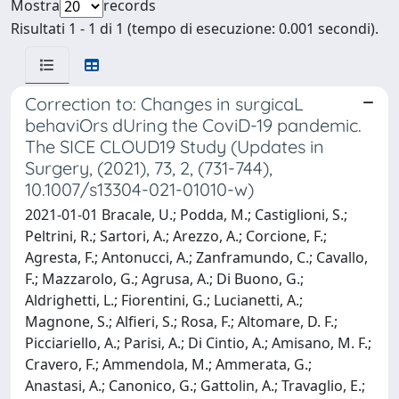
Mostra
records
Risultati 1 - 1 di 1 (tempo di esecuzione: 0.001 secondi).
Correction to: Changes in surgicaL
behaviOrs dUring the CoviD-19 pandemic.
The SICE CLOUD19 Study (Updates in
Surgery, (2021), 73, 2, (731-744),
10.1007/s13304-021-01010-w)
2021-01-01 Bracale, U.; Podda, M.; Castiglioni, S.;
Peltrini, R.; Sartori, A.; Arezzo, A.; Corcione, F.;
Agresta, F.; Antonucci, A.; Zanframundo, C.; Cavallo,
F.; Mazzarolo, G.; Agrusa, A.; Di Buono, G.;
Aldrighetti, L.; Fiorentini, G.; Lucianetti, A.;
Magnone, S.; Alfieri, S.; Rosa, F.; Altomare, D. F.;
Picciariello, A.; Parisi, A.; Di Cintio, A.; Amisano, M. F.;
Cravero, F.; Ammendola, M.; Ammerata, G.;
Anastasi, A.; Canonico, G.; Gattolin, A.; Travaglio, E.;