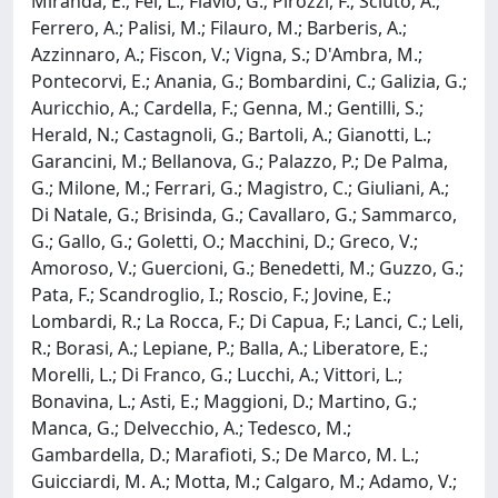
Miranda, E.; Fei, L.; Flavio, G.; Pirozzi, F.; Sciuto, A.;
Ferrero, A.; Palisi, M.; Filauro, M.; Barberis, A.;
Azzinnaro, A.; Fiscon, V.; Vigna, S.; D'Ambra, M.;
Pontecorvi, E.; Anania, G.; Bombardini, C.; Galizia, G.;
Auricchio, A.; Cardella, F.; Genna, M.; Gentilli, S.;
Herald, N.; Castagnoli, G.; Bartoli, A.; Gianotti, L.;
Garancini, M.; Bellanova, G.; Palazzo, P.; De Palma,
G.; Milone, M.; Ferrari, G.; Magistro, C.; Giuliani, A.;
Di Natale, G.; Brisinda, G.; Cavallaro, G.; Sammarco,
G.; Gallo, G.; Goletti, O.; Macchini, D.; Greco, V.;
Amoroso, V.; Guercioni, G.; Benedetti, M.; Guzzo, G.;
Pata, F.; Scandroglio, I.; Roscio, F.; Jovine, E.;
Lombardi, R.; La Rocca, F.; Di Capua, F.; Lanci, C.; Leli,
R.; Borasi, A.; Lepiane, P.; Balla, A.; Liberatore, E.;
Morelli, L.; Di Franco, G.; Lucchi, A.; Vittori, L.;
Bonavina, L.; Asti, E.; Maggioni, D.; Martino, G.;
Manca, G.; Delvecchio, A.; Tedesco, M.;
Gambardella, D.; Marafioti, S.; De Marco, M. L.;
Guicciardi, M. A.; Motta, M.; Calgaro, M.; Adamo, V.;