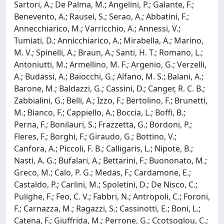
Sartori, A.; De Palma, M.; Angelini, P.; Galante, F.;
Benevento, A.; Rausei, S.; Serao, A.; Abbatini, F.;
Annecchiarico, M.; Varricchio, A.; Annessi, V.;
Tumiati, D.; Annicchiarico, A.; Mirabella, A.; Marino,
M. V.; Spinelli, A.; Braun, A.; Santi, H. T.; Romano, L.;
Antoniutti, M.; Armellino, M. F.; Argenio, G.; Verzelli,
A.; Budassi, A.; Baiocchi, G.; Alfano, M. S.; Balani, A.;
Barone, M.; Baldazzi, G.; Cassini, D.; Canger, R. C. B.;
Zabbialini, G.; Belli, A.; Izzo, F.; Bertolino, F.; Brunetti,
M.; Bianco, F.; Cappiello, A.; Boccia, L.; Boffi, B.;
Perna, F.; Bonilauri, S.; Frazzetta, G.; Bordoni, P.;
Fleres, F.; Borghi, F.; Giraudo, G.; Bottino, V.;
Canfora, A.; Piccoli, F. B.; Calligaris, L.; Nipote, B.;
Nasti, A. G.; Bufalari, A.; Bettarini, F.; Buononato, M.;
Greco, M.; Calo, P. G.; Medas, F.; Cardamone, E.;
Castaldo, P.; Carlini, M.; Spoletini, D.; De Nisco, C.;
Pulighe, F.; Feo, C. V.; Fabbri, N.; Antropoli, C.; Foroni,
F.; Carnazza, M.; Ragazzi, S.; Cassinotti, E.; Boni, L.;
Catena, F.; Giuffrida, M.; Perrone, G.; Ccotsoglou, C.;