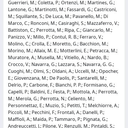
Guerrieri, M.; Coletta, P.; Ortenzi, M.; Martines, G.;
Lantone, G.; Martinotti, M.; Fassardi, G.; Castriconi,
M.; Squillante, S.; De Luca, M.; Pavanello, M.; Di
Marco, C.; Ronconi, M.; Casiraghi, S.; Mazzaferro, V.;
Battiston, C.; Perrotta, M.; Ripa, C.; Giancarlo, M.;
Panizzo, V.; Millo, P.; Contul, R. B.; Ferraro, V.;
Molino, C.; Crolla, E.; Moretto, G.; Bacchion, M.;
Morino, M.; Allaix, M. E.; Motterlini, E.; Petracca, M.;
Muratore, A.; Musella, M.; Vitiello, A.; Nardo, B.;
Crocco, V.; Navarra, G.; Lazzara, S.; Navarra, G. G.;
Cuoghi, M.; Olmi, S.; Oldani, A.; Uccelli, M.; Opocher,
E.; Giovenzana, M.; De Paolis, P.; Santarelli, M.;
Delrio, P.; Carbone, F.; Bianchi, P. P.; Formisano, G.;
Capelli, P.; Baldini, E.; Festa, P.; Mottola, A.; Perrotta,
M.; Merola, G.; Perrotta, N.; Celiento, M.;
Personnettaz, E.; Muzio, S.; Petitti, T.; Melchiorre, A.;
Piccoli, M.; Pecchini, F.; Frontali, A.; Danelli, P.;
Maffioli, A.; Maida, P.; Tammaro, P.; Pignata, G.;
Andreuccetti, J.; Pilone, V.; Renzulli, M.; Pintaldi, S.;