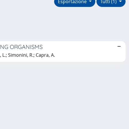
Esportazione
Tutti (1)
ING ORGANISMS
, L.; Simonini, R.; Capra, A.