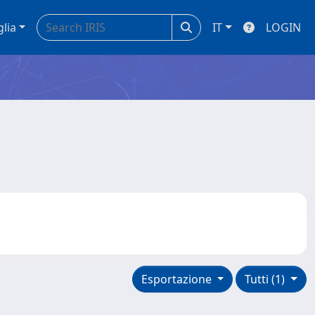
glia
IT
LOGIN
Esportazione
Tutti (1)