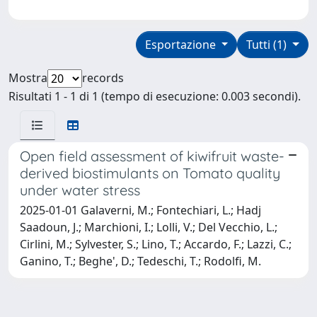
Esportazione
Tutti (1)
Mostra
records
Risultati 1 - 1 di 1 (tempo di esecuzione: 0.003 secondi).
Open field assessment of kiwifruit waste-
derived biostimulants on Tomato quality
under water stress
2025-01-01 Galaverni, M.; Fontechiari, L.; Hadj
Saadoun, J.; Marchioni, I.; Lolli, V.; Del Vecchio, L.;
Cirlini, M.; Sylvester, S.; Lino, T.; Accardo, F.; Lazzi, C.;
Ganino, T.; Beghe', D.; Tedeschi, T.; Rodolfi, M.