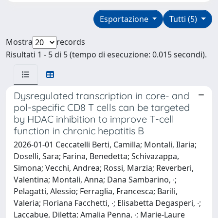
Esportazione
Tutti (5)
Mostra
records
Risultati 1 - 5 di 5 (tempo di esecuzione: 0.015 secondi).
Dysregulated transcription in core- and
pol-specific CD8 T cells can be targeted
by HDAC inhibition to improve T-cell
function in chronic hepatitis B
2026-01-01 Ceccatelli Berti, Camilla; Montali, Ilaria;
Doselli, Sara; Farina, Benedetta; Schivazappa,
Simona; Vecchi, Andrea; Rossi, Marzia; Reverberi,
Valentina; Montali, Anna; Dana Sambarino, ∙;
Pelagatti, Alessio; Ferraglia, Francesca; Barili,
Valeria; Floriana Facchetti, ∙; Elisabetta Degasperi, ∙;
Laccabue, Diletta; Amalia Penna, ∙; Marie-Laure