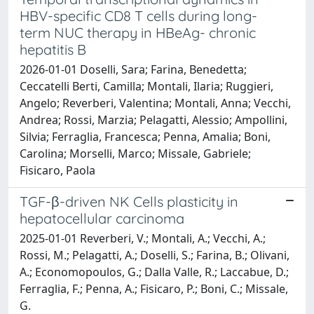
HBV-specific CD8 T cells during long-
term NUC therapy in HBeAg- chronic
hepatitis B
2026-01-01 Doselli, Sara; Farina, Benedetta;
Ceccatelli Berti, Camilla; Montali, Ilaria; Ruggieri,
Angelo; Reverberi, Valentina; Montali, Anna; Vecchi,
Andrea; Rossi, Marzia; Pelagatti, Alessio; Ampollini,
Silvia; Ferraglia, Francesca; Penna, Amalia; Boni,
Carolina; Morselli, Marco; Missale, Gabriele;
Fisicaro, Paola
TGF-β-driven NK Cells plasticity in
hepatocellular carcinoma
2025-01-01 Reverberi, V.; Montali, A.; Vecchi, A.;
Rossi, M.; Pelagatti, A.; Doselli, S.; Farina, B.; Olivani,
A.; Economopoulos, G.; Dalla Valle, R.; Laccabue, D.;
Ferraglia, F.; Penna, A.; Fisicaro, P.; Boni, C.; Missale,
G.