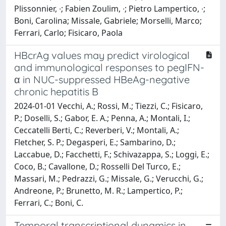
Plissonnier, ∙; Fabien Zoulim, ∙; Pietro Lampertico, ∙;
Boni, Carolina; Missale, Gabriele; Morselli, Marco;
Ferrari, Carlo; Fisicaro, Paola
HBcrAg values may predict virological
and immunological responses to pegIFN-
α in NUC-suppressed HBeAg-negative
chronic hepatitis B
2024-01-01 Vecchi, A.; Rossi, M.; Tiezzi, C.; Fisicaro,
P.; Doselli, S.; Gabor, E. A.; Penna, A.; Montali, I.;
Ceccatelli Berti, C.; Reverberi, V.; Montali, A.;
Fletcher, S. P.; Degasperi, E.; Sambarino, D.;
Laccabue, D.; Facchetti, F.; Schivazappa, S.; Loggi, E.;
Coco, B.; Cavallone, D.; Rosselli Del Turco, E.;
Massari, M.; Pedrazzi, G.; Missale, G.; Verucchi, G.;
Andreone, P.; Brunetto, M. R.; Lampertico, P.;
Ferrari, C.; Boni, C.
Temporal transcriptional dynamics in