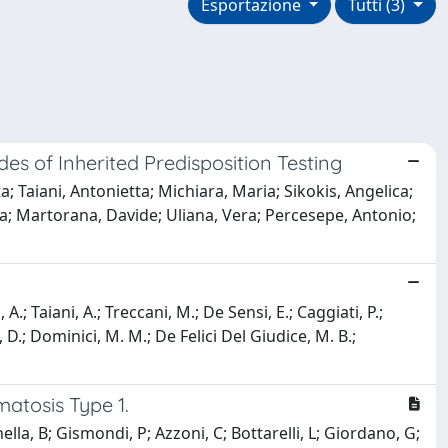
Esportazione
Tutti (3)
s of Inherited Predisposition Testing
ta; Taiani, Antonietta; Michiara, Maria; Sikokis, Angelica;
zia; Martorana, Davide; Uliana, Vera; Percesepe, Antonio;
A.; Taiani, A.; Treccani, M.; De Sensi, E.; Caggiati, P.;
, D.; Dominici, M. M.; De Felici Del Giudice, M. B.;
atosis Type 1.
ella, B; Gismondi, P; Azzoni, C; Bottarelli, L; Giordano, G;