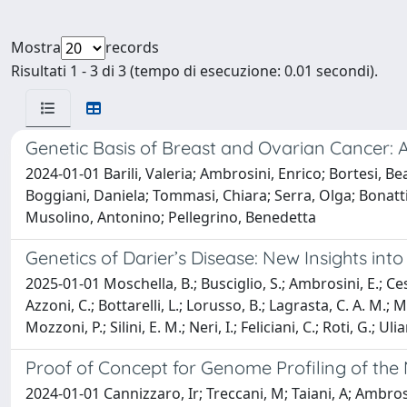
Mostra
records
Risultati 1 - 3 di 3 (tempo di esecuzione: 0.01 secondi).
Genetic Basis of Breast and Ovarian Cancer: 
2024-01-01 Barili, Valeria; Ambrosini, Enrico; Bortesi, Bea
Boggiani, Daniela; Tommasi, Chiara; Serra, Olga; Bonatti
Musolino, Antonino; Pellegrino, Benedetta
Genetics of Darier’s Disease: New Insights in
2025-01-01 Moschella, B.; Busciglio, S.; Ambrosini, E.; Cesar
Azzoni, C.; Bottarelli, L.; Lorusso, B.; Lagrasta, C. A. M.;
Mozzoni, P.; Silini, E. M.; Neri, I.; Feliciani, C.; Roti, G.; Uli
Proof of Concept for Genome Profiling of th
2024-01-01 Cannizzaro, Ir; Treccani, M; Taiani, A; Ambrosin