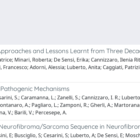
Approaches and Lessons Learnt from Three Decade
trice; Minari, Roberta; De Sensi, Erika; Cannizzaro, Ilenia Ri
, Francesco; Adorni, Alessia; Luberto, Anita; Caggiati, Patri
to Pathogenic Mechanisms
ini, S.; Caramanna, L.; Zanelli, S.; Cannizzaro, I. R.; Luberto, 
 Montanaro, A.; Pagliaro, L.; Zamponi, R.; Gherli, A.; Martorana
ana, V.; Barili, V.; Percesepe, A.
e Neurofibroma/Sarcoma Sequence in Neurofibrom
i, E; Busciglio, S; Cesarini, S; Luberto, A; De Sensi, E; Mosch