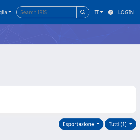
glia
IT
LOGIN
Esportazione
Tutti (1)