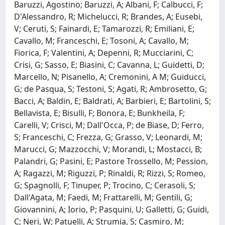
Baruzzi, Agostino; Baruzzi, A; Albani, F; Calbucci, F;
D'Alessandro, R; Michelucci, R; Brandes, A; Eusebi,
V; Ceruti, S; Fainardi, E; Tamarozzi, R; Emiliani, E;
Cavallo, M; Franceschi, E; Tosoni, A; Cavallo, M;
Fiorica, F; Valentini, A; Depenni, R; Mucciarini, C;
Crisi, G; Sasso, E; Biasini, C; Cavanna, L; Guidetti, D;
Marcello, N; Pisanello, A; Cremonini, A M; Guiducci,
G; de Pasqua, S; Testoni, S; Agati, R; Ambrosetto, G;
Bacci, A; Baldin, E; Baldrati, A; Barbieri, E; Bartolini, S;
Bellavista, E; Bisulli, F; Bonora, E; Bunkheila, F;
Carelli, V; Crisci, M; Dall'Occa, P; de Biase, D; Ferro,
S; Franceschi, C; Frezza, G; Grasso, V; Leonardi, M;
Marucci, G; Mazzocchi, V; Morandi, L; Mostacci, B;
Palandri, G; Pasini, E; Pastore Trossello, M; Pession,
A; Ragazzi, M; Riguzzi, P; Rinaldi, R; Rizzi, S; Romeo,
G; Spagnolli, F; Tinuper, P; Trocino, C; Cerasoli, S;
Dall'Agata, M; Faedi, M; Frattarelli, M; Gentili, G;
Giovannini, A; Iorio, P; Pasquini, U; Galletti, G; Guidi,
C; Neri, W; Patuelli, A; Strumia, S; Casmiro, M;