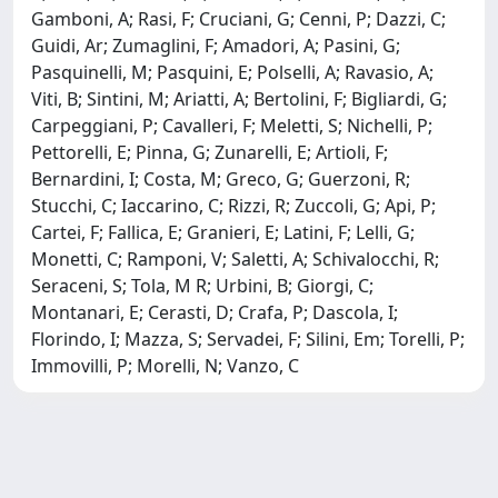
Gamboni, A; Rasi, F; Cruciani, G; Cenni, P; Dazzi, C;
Guidi, Ar; Zumaglini, F; Amadori, A; Pasini, G;
Pasquinelli, M; Pasquini, E; Polselli, A; Ravasio, A;
Viti, B; Sintini, M; Ariatti, A; Bertolini, F; Bigliardi, G;
Carpeggiani, P; Cavalleri, F; Meletti, S; Nichelli, P;
Pettorelli, E; Pinna, G; Zunarelli, E; Artioli, F;
Bernardini, I; Costa, M; Greco, G; Guerzoni, R;
Stucchi, C; Iaccarino, C; Rizzi, R; Zuccoli, G; Api, P;
Cartei, F; Fallica, E; Granieri, E; Latini, F; Lelli, G;
Monetti, C; Ramponi, V; Saletti, A; Schivalocchi, R;
Seraceni, S; Tola, M R; Urbini, B; Giorgi, C;
Montanari, E; Cerasti, D; Crafa, P; Dascola, I;
Florindo, I; Mazza, S; Servadei, F; Silini, Em; Torelli, P;
Immovilli, P; Morelli, N; Vanzo, C
Powered by
IRIS
-
about IRIS
-