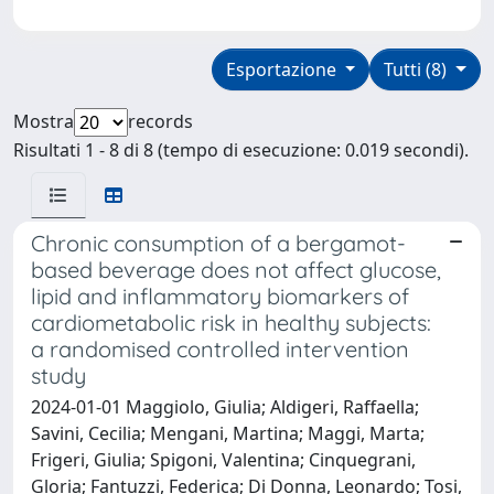
Esportazione
Tutti (8)
Mostra
records
Risultati 1 - 8 di 8 (tempo di esecuzione: 0.019 secondi).
Chronic consumption of a bergamot-
based beverage does not affect glucose,
lipid and inflammatory biomarkers of
cardiometabolic risk in healthy subjects:
a randomised controlled intervention
study
2024-01-01 Maggiolo, Giulia; Aldigeri, Raffaella;
Savini, Cecilia; Mengani, Martina; Maggi, Marta;
Frigeri, Giulia; Spigoni, Valentina; Cinquegrani,
Gloria; Fantuzzi, Federica; Di Donna, Leonardo; Tosi,