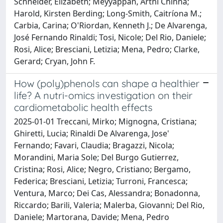
Schneider, Elizabeth; Meyyappan, Arthi Chinna;
Harold, Kirsten Berding; Long-Smith, Caitríona M.;
Carbia, Carina; O'Riordan, Kenneth J.; De Alvarenga,
José Fernando Rinaldi; Tosi, Nicole; Del Rio, Daniele;
Rosi, Alice; Bresciani, Letizia; Mena, Pedro; Clarke,
Gerard; Cryan, John F.
How (poly)phenols can shape a healthier
life? A nutri-omics investigation on their
cardiometabolic health effects
2025-01-01 Treccani, Mirko; Mignogna, Cristiana;
Ghiretti, Lucia; Rinaldi De Alvarenga, Jose'
Fernando; Favari, Claudia; Bragazzi, Nicola;
Morandini, Maria Sole; Del Burgo Gutierrez,
Cristina; Rosi, Alice; Negro, Cristiano; Bergamo,
Federica; Bresciani, Letizia; Turroni, Francesca;
Ventura, Marco; Dei Cas, Alessandra; Bonadonna,
Riccardo; Barili, Valeria; Malerba, Giovanni; Del Rio,
Daniele; Martorana, Davide; Mena, Pedro