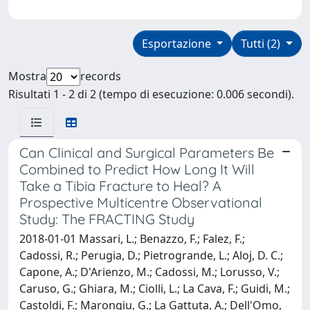
Esportazione
Tutti (2)
Mostra
records
Risultati 1 - 2 di 2 (tempo di esecuzione: 0.006 secondi).
Can Clinical and Surgical Parameters Be
Combined to Predict How Long It Will
Take a Tibia Fracture to Heal? A
Prospective Multicentre Observational
Study: The FRACTING Study
2018-01-01 Massari, L.; Benazzo, F.; Falez, F.;
Cadossi, R.; Perugia, D.; Pietrogrande, L.; Aloj, D. C.;
Capone, A.; D'Arienzo, M.; Cadossi, M.; Lorusso, V.;
Caruso, G.; Ghiara, M.; Ciolli, L.; La Cava, F.; Guidi, M.;
Castoldi, F.; Marongiu, G.; La Gattuta, A.; Dell'Omo,