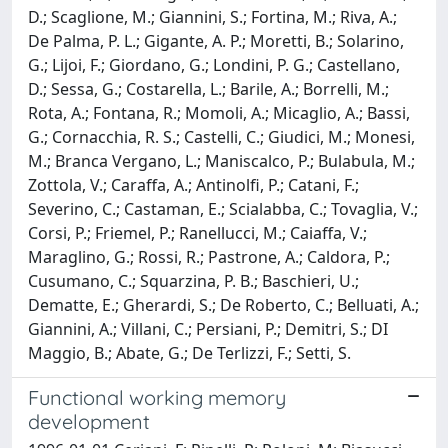
D.; Scaglione, M.; Giannini, S.; Fortina, M.; Riva, A.;
De Palma, P. L.; Gigante, A. P.; Moretti, B.; Solarino,
G.; Lijoi, F.; Giordano, G.; Londini, P. G.; Castellano,
D.; Sessa, G.; Costarella, L.; Barile, A.; Borrelli, M.;
Rota, A.; Fontana, R.; Momoli, A.; Micaglio, A.; Bassi,
G.; Cornacchia, R. S.; Castelli, C.; Giudici, M.; Monesi,
M.; Branca Vergano, L.; Maniscalco, P.; Bulabula, M.;
Zottola, V.; Caraffa, A.; Antinolfi, P.; Catani, F.;
Severino, C.; Castaman, E.; Scialabba, C.; Tovaglia, V.;
Corsi, P.; Friemel, P.; Ranellucci, M.; Caiaffa, V.;
Maraglino, G.; Rossi, R.; Pastrone, A.; Caldora, P.;
Cusumano, C.; Squarzina, P. B.; Baschieri, U.;
Dematte, E.; Gherardi, S.; De Roberto, C.; Belluati, A.;
Giannini, A.; Villani, C.; Persiani, P.; Demitri, S.; DI
Maggio, B.; Abate, G.; De Terlizzi, F.; Setti, S.
Functional working memory
development