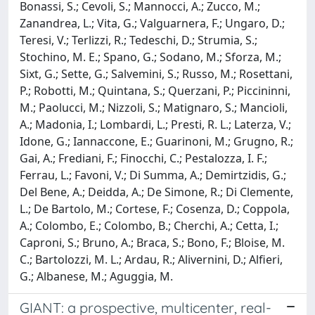
Bonassi, S.; Cevoli, S.; Mannocci, A.; Zucco, M.;
Zanandrea, L.; Vita, G.; Valguarnera, F.; Ungaro, D.;
Teresi, V.; Terlizzi, R.; Tedeschi, D.; Strumia, S.;
Stochino, M. E.; Spano, G.; Sodano, M.; Sforza, M.;
Sixt, G.; Sette, G.; Salvemini, S.; Russo, M.; Rosettani,
P.; Robotti, M.; Quintana, S.; Querzani, P.; Piccininni,
M.; Paolucci, M.; Nizzoli, S.; Matignaro, S.; Mancioli,
A.; Madonia, I.; Lombardi, L.; Presti, R. L.; Laterza, V.;
Idone, G.; Iannaccone, E.; Guarinoni, M.; Grugno, R.;
Gai, A.; Frediani, F.; Finocchi, C.; Pestalozza, I. F.;
Ferrau, L.; Favoni, V.; Di Summa, A.; Demirtzidis, G.;
Del Bene, A.; Deidda, A.; De Simone, R.; Di Clemente,
L.; De Bartolo, M.; Cortese, F.; Cosenza, D.; Coppola,
A.; Colombo, E.; Colombo, B.; Cherchi, A.; Cetta, I.;
Caproni, S.; Bruno, A.; Braca, S.; Bono, F.; Bloise, M.
C.; Bartolozzi, M. L.; Ardau, R.; Alivernini, D.; Alfieri,
G.; Albanese, M.; Aguggia, M.
GIANT: a prospective, multicenter, real-