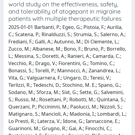
world study on the effectiveness, safety,
and tolerability of atogepant in migraine
patients with multiple therapeutic failures
2025-01-01 Barbanti, P.; Egeo, G.; Pistoia, F.; Aurilia,
C.; Scatena, P.; Rinalduzzi, S.; Strumia, S.; Salerno, A.;
Frediani, F.; Galli, A.; Autunno, M.; Di Clemente, L.;
Zucco, M.; Albanese, M.; Bono, F.; Bruno, P.; Borrello,
L.; Messina, S.; Doretti, A.; Ranieri, A.; Camarda, C.;
Vecchio, R.; Drago, V.; Fiorentini, G.; Tomino, C.;
Bonassi, S.; Torelli, P.; Mannocci, A.; Zanandrea, L.;
Vita, G.; Valguarnera, F.; Ungaro, D.; Teresi, V.;
Terlizzi, R.; Tedeschi, D.; Stochino, M. E.; Spano, G.;
Sodano, M.; Sforza, M.; Sixt, G.; Sette, G.; Salvemini,
S.; Russo, M.; Rosettani, P.; Robotti, M.; Quintana, S.;
Querzani, P.; Piccininni, M.; Paolucci, M.; Nizzoli, S.;
Matignaro, S.; Mancioli, A.; Madonia, I.; Lombardi, L.;
Lo Presti, R.; Laterza, V.; Idone, G.; Iannaccone, E.;
Guarinoni, M.; Grugno, R.; Gai, A.; Finocchi, C.;