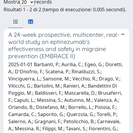
Mostra
records
Risultati 1 - 2 di 2 (tempo di esecuzione: 0.005 secondi).
A 24-week prospective, multicenter, real-
world study on eptinezumab’s
effectiveness and safety in migraine
prevention (EMBRACE II)
2025-01-01 Barbanti, P.; Aurilia, C.; Egeo, G.; Doretti,
A.; D'Onofrio, F.; Scatena, P.; Rinalduzzi, S.;
Vinciguerra, L.; Sansone, M.; Vecchio, R.; Drago, V.;
Viticchi, G.; Bartolini, M.; Ranieri, A.; Bandettini Di
Poggio, M.; Baldisseri, F.; Mascarella, D.; Brusaferri,
F.; Caputi, L.; Messina, S.; Autunno, M.; Valenza, A.;
Orlando, B.; Distefano, M.; Borrello, L.; Pistoia, F.;
Camarda, C.; Saporito, G.; Querzola, G.; Torelli, P.;
Salerno, A.; Gragnani, F.; Petolicchio, B.; Carnevale,
A.; Messina, R.; Filippi, M.; Tavani, S.; Fiorentini, G.;