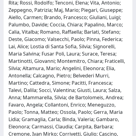
Rita; Rossi, Rodolfo; Tenconi, Elena; Vita, Antonio;
Zeppegno, Patrizia; Maj, Mario; Piegari, Giuseppe;
Aiello, Carmen; Brando, Francesco; Giuliani, Luigi;
Palumbo, Davide; Coccia, Chiara; Papalino, Marco;
Calia, Vitalba; Romano, Raffaella; Barlati, Stefano;
Deste, Giacomo; Valsecchi, Paolo; Pinna, Federica;
Lai, Alice; Lostia di Santa Sofia, Silvia; Signorelli,
Maria Salvina; Fusar Poli, Laura; Surace, Teresa;
Martinotti, Giovanni; Montemitro, Chiara; Fraticelli,
Silvia; Altamura, Mario; Angelini, Eleonora; Elia,
Antonella; Calcagno, Pietro; Belvederi Murri,
Martino; Cattedra, Simone; Pacitti, Francesca;
Talevi, Dalila; Socci, Valentina; Giusti, Laura; Salza,
Anna; Mammarella, Silvia; de Bartolomeis, Andrea;
Favaro, Angela; Collantoni, Enrico; Meneguzzo,
Paolo; Tonna, Matteo; Ossola, Paolo; Gerra, Maria
Lidia; Gramaglia, Carla; Binda, Valeria; Gambaro,
Eleonora; Carmassi, Claudia; Carpita, Barbara;
Cremone, Ivan Mirko; Corrivetti, Giulio; Cascino,