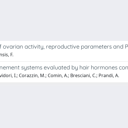
of ovarian activity, reproductive parameters and
sis, F.
nfinement systems evaluated by hair hormones co
ividori, I.; Corazzin, M.; Comin, A.; Bresciani, C.; Prandi, A.