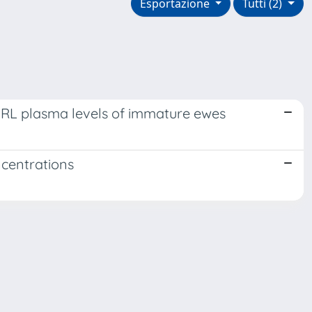
Esportazione
Tutti (2)
 PRL plasma levels of immature ewes
ncentrations