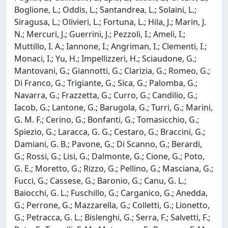
Boglione, L.; Oddis, L.; Santandrea, L.; Solaini, L.;
Siragusa, L.; Olivieri, L.; Fortuna, L.; Hila, J.; Marin, J.
N.; Mercuri, J.; Guerrini, J.; Pezzoli, I.; Ameli, I.;
Muttillo, I. A.; Iannone, I.; Angriman, I.; Clementi, I.;
Monaci, I.; Yu, H.; Impellizzeri, H.; Sciaudone, G.;
Mantovani, G.; Giannotti, G.; Clarizia, G.; Romeo, G.;
Di Franco, G.; Trigiante, G.; Sica, G.; Palomba, G.;
Navarra, G.; Frazzetta, G.; Curro, G.; Candilio, G.;
Iacob, G.; Lantone, G.; Barugola, G.; Turri, G.; Marini,
G. M. F.; Cerino, G.; Bonfanti, G.; Tomasicchio, G.;
Spiezio, G.; Laracca, G. G.; Cestaro, G.; Braccini, G.;
Damiani, G. B.; Pavone, G.; Di Scanno, G.; Berardi,
G.; Rossi, G.; Lisi, G.; Dalmonte, G.; Cione, G.; Poto,
G. E.; Moretto, G.; Rizzo, G.; Pellino, G.; Masciana, G.;
Fucci, G.; Cassese, G.; Baronio, G.; Canu, G. L.;
Baiocchi, G. L.; Fuschillo, G.; Carganico, G.; Anedda,
G.; Perrone, G.; Mazzarella, G.; Colletti, G.; Lionetto,
G.; Petracca, G. L.; Bislenghi, G.; Serra, F.; Salvetti, F.;