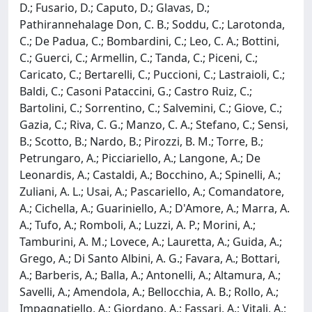
D.; Fusario, D.; Caputo, D.; Glavas, D.;
Pathirannehalage Don, C. B.; Soddu, C.; Larotonda,
C.; De Padua, C.; Bombardini, C.; Leo, C. A.; Bottini,
C.; Guerci, C.; Armellin, C.; Tanda, C.; Piceni, C.;
Caricato, C.; Bertarelli, C.; Puccioni, C.; Lastraioli, C.;
Baldi, C.; Casoni Pataccini, G.; Castro Ruiz, C.;
Bartolini, C.; Sorrentino, C.; Salvemini, C.; Giove, C.;
Gazia, C.; Riva, C. G.; Manzo, C. A.; Stefano, C.; Sensi,
B.; Scotto, B.; Nardo, B.; Pirozzi, B. M.; Torre, B.;
Petrungaro, A.; Picciariello, A.; Langone, A.; De
Leonardis, A.; Castaldi, A.; Bocchino, A.; Spinelli, A.;
Zuliani, A. L.; Usai, A.; Pascariello, A.; Comandatore,
A.; Cichella, A.; Guariniello, A.; D'Amore, A.; Marra, A.
A.; Tufo, A.; Romboli, A.; Luzzi, A. P.; Morini, A.;
Tamburini, A. M.; Lovece, A.; Lauretta, A.; Guida, A.;
Grego, A.; Di Santo Albini, A. G.; Favara, A.; Bottari,
A.; Barberis, A.; Balla, A.; Antonelli, A.; Altamura, A.;
Savelli, A.; Amendola, A.; Bellocchia, A. B.; Rollo, A.;
Impagnatiello, A.; Giordano, A.; Fassari, A.; Vitali, A.;