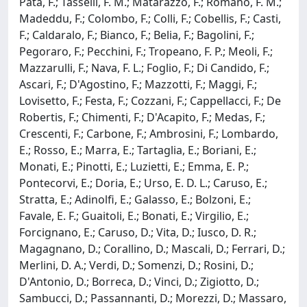
Pata, F.; Tasselli, F. M.; Matarazzo, F.; Romano, F. M.;
Madeddu, F.; Colombo, F.; Colli, F.; Cobellis, F.; Casti,
F.; Caldaralo, F.; Bianco, F.; Belia, F.; Bagolini, F.;
Pegoraro, F.; Pecchini, F.; Tropeano, F. P.; Meoli, F.;
Mazzarulli, F.; Nava, F. L.; Foglio, F.; Di Candido, F.;
Ascari, F.; D'Agostino, F.; Mazzotti, F.; Maggi, F.;
Lovisetto, F.; Festa, F.; Cozzani, F.; Cappellacci, F.; De
Robertis, F.; Chimenti, F.; D'Acapito, F.; Medas, F.;
Crescenti, F.; Carbone, F.; Ambrosini, F.; Lombardo,
E.; Rosso, E.; Marra, E.; Tartaglia, E.; Boriani, E.;
Monati, E.; Pinotti, E.; Luzietti, E.; Emma, E. P.;
Pontecorvi, E.; Doria, E.; Urso, E. D. L.; Caruso, E.;
Stratta, E.; Adinolfi, E.; Galasso, E.; Bolzoni, E.;
Favale, E. F.; Guaitoli, E.; Bonati, E.; Virgilio, E.;
Forcignano, E.; Caruso, D.; Vita, D.; Iusco, D. R.;
Magagnano, D.; Corallino, D.; Mascali, D.; Ferrari, D.;
Merlini, D. A.; Verdi, D.; Somenzi, D.; Rosini, D.;
D'Antonio, D.; Borreca, D.; Vinci, D.; Zigiotto, D.;
Sambucci, D.; Passannanti, D.; Morezzi, D.; Massaro,