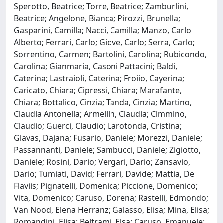
Sperotto, Beatrice; Torre, Beatrice; Zamburlini,
Beatrice; Angelone, Bianca; Pirozzi, Brunella;
Gasparini, Camilla; Nacci, Camilla; Manzo, Carlo
Alberto; Ferrari, Carlo; Giove, Carlo; Serra, Carlo;
Sorrentino, Carmen; Bartolini, Carolina; Rubicondo,
Carolina; Gianmaria, Casoni Pattacini; Baldi,
Caterina; Lastraioli, Caterina; Froiio, Cayerina;
Caricato, Chiara; Cipressi, Chiara; Marafante,
Chiara; Bottalico, Cinzia; Tanda, Cinzia; Martino,
Claudia Antonella; Armellin, Claudia; Cimmino,
Claudio; Guerci, Claudio; Larotonda, Cristina;
Glavas, Dajana; Fusario, Daniele; Morezzi, Daniele;
Passannanti, Daniele; Sambucci, Daniele; Zigiotto,
Daniele; Rosini, Dario; Vergari, Dario; Zansavio,
Dario; Tumiati, David; Ferrari, Davide; Mattia, De
Flaviis; Pignatelli, Domenica; Piccione, Domenico;
Vita, Domenico; Caruso, Dorena; Rastelli, Edmondo;
Van Nood, Elena Herranz; Galasso, Elisa; Mina, Elisa;
Romandini, Elisa; Beltrami, Elsa; Caruso, Emanuele;