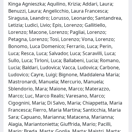
Kinga Agnieszka; Aquilino, Krizia; Addari, Laura;
Benuzzi, Laura; Angelicchio, Laura Francesca;
Siragusa, Leandro; Lorusso, Leonardo; Santandrea,
Letizia; Ludici, Livio; Epis, Lorenzo; Gallitiello,
Lorenzo; Macone, Lorenzo; Pagliai, Lorenzo;
Petagna, Lorenzo; Tosi, Lorenzo; Vona, Lorenzo;
Bonomo, Luca Domenico; Ferrario, Luca; Perin,
Luca; Resca, Luca; Salvador, Luca; Scaravilli, Luca;
Sullo, Luca; Tirloni, Luca; Ballabeni, Lucia; Romano,
Lucia; Baldari, Ludovica; Vacca, Ludovica; Carbone,
Ludovico; Cayre, Luigi; Bignone, Maddalena Maria;
Mastronardi, Manuela; Mercurio, Manuela;
Sblendorio, Mara; Maione, Marco; Materazzo,
Marco; Luc, Marco Realis; Varesano, Marco;
Cigognini, Maria; Di Salvo, Maria; Chiappetta, Maria
Francesca; Fierro, Maria Martina; Santicchia, Maria
Sara; Capuano, Marianna; Matacena, Marianna;
Alagia, Mariantonietta; Giuffrida, Mario; Pacilli,
Mario; Breda, Marta; Goglia, Marta; Maistri, Marta;