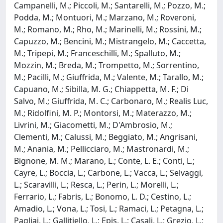
Campanelli, M.; Piccoli, M.; Santarelli, M.; Pozzo, M.;
Podda, M.; Montuori, M.; Marzano, M.; Roveroni,
M.; Romano, M.; Rho, M.; Marinelli, M.; Rossini, M.;
Capuzzo, M.; Bencini, M.; Mistrangelo, M.; Caccetta,
M.; Tripepi, M.; Franceschilli, M.; Spalluto, M.;
Mozzin, M.; Breda, M.; Trompetto, M.; Sorrentino,
M.; Pacilli, M.; Giuffrida, M.; Valente, M.; Tarallo, M.;
Capuano, M.; Sibilla, M. G.; Chiappetta, M. F.; Di
Salvo, M.; Giuffrida, M. C.; Carbonaro, M.; Realis Luc,
M.; Ridolfini, M. P.; Montorsi, M.; Materazzo, M.;
Livrini, M.; Giacometti, M.; D'Ambrosio, M.;
Clementi, M.; Calussi, M.; Beggiato, M.; Angrisani,
M.; Anania, M.; Pellicciaro, M.; Mastronardi, M.;
Bignone, M. M.; Marano, L.; Conte, L. E.; Conti, L.;
Cayre, L.; Boccia, L.; Carbone, L.; Vacca, L.; Selvaggi,
L.; Scaravilli, L.; Resca, L.; Perin, L.; Morelli, L.;
Ferrario, L.; Fabris, L.; Bonomo, L. D.; Cestino, L.;
Amadio, L.; Vona, L.; Tosi, L.; Ramaci, L.; Petagna, L.;
Pagliai, L.; Gallitiello, L.; Epis, L.; Casali, L.; Grezio, L.;