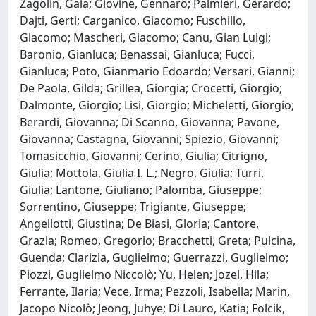
Zagolin, Gaia; Giovine, Gennaro; Palmieri, Gerardo;
Dajti, Gerti; Carganico, Giacomo; Fuschillo,
Giacomo; Mascheri, Giacomo; Canu, Gian Luigi;
Baronio, Gianluca; Benassai, Gianluca; Fucci,
Gianluca; Poto, Gianmario Edoardo; Versari, Gianni;
De Paola, Gilda; Grillea, Giorgia; Crocetti, Giorgio;
Dalmonte, Giorgio; Lisi, Giorgio; Micheletti, Giorgio;
Berardi, Giovanna; Di Scanno, Giovanna; Pavone,
Giovanna; Castagna, Giovanni; Spiezio, Giovanni;
Tomasicchio, Giovanni; Cerino, Giulia; Citrigno,
Giulia; Mottola, Giulia I. L.; Negro, Giulia; Turri,
Giulia; Lantone, Giuliano; Palomba, Giuseppe;
Sorrentino, Giuseppe; Trigiante, Giuseppe;
Angellotti, Giustina; De Biasi, Gloria; Cantore,
Grazia; Romeo, Gregorio; Bracchetti, Greta; Pulcina,
Guenda; Clarizia, Guglielmo; Guerrazzi, Guglielmo;
Piozzi, Guglielmo Niccolò; Yu, Helen; Jozel, Hila;
Ferrante, Ilaria; Vece, Irma; Pezzoli, Isabella; Marin,
Jacopo Nicolò; Jeong, Juhye; Di Lauro, Katia; Folcik,