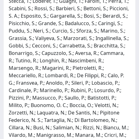
Stecca, T.; Loderer, T.; Guagni, T.; Farolfi, T.; Perra, T.;
Scabini, S.; Rossi, S.; Barbieri, S.; Bettoni, S.; Piccioni,
S. A.; Esposito, S.; Gargarella, S.; Bosi, S.; Berardi, S.;
Pisicchio, S.; Grande, S.; Badalucco, S.; Caringi, S.;
Puddu, S.; Neri, S.; Curcio, S.; Sforza, S.; Marino, S.;
Grassia, S.; Valiyeva, S.; Marzorati, S.; Ingallinella, S.;
Gobbi, S.; Cecconi, S.; Carrabetta, S.; Bracchitta, S.;
Bonarrigo, S.; Capuzzolo, S.; Aversa, R.; Cammara,
R.; Tutino, R.; Longhin, R.; Nascimbeni, R.;
Marsengo, R.; Magarini, R.; Pietroletti, R.;
Meccariello, R.; Lombardi, R.; De Filippi, R.; Calo, P.
G.; Fransvea, P.; Anoldo, P.; Sileri, P.; Lobascio, P.;
Cardinale, P.; Marinello, P.; Rubini, P.; Losurdo, P.;
Pizzini, P.; Massucco, P.; Saullo, P.; Batistotti, P.;
Milito, P.; Buonomo, O. C.; Boccia, O.; Velotti, N.;
Zorzetti, N.; Laquatra, N.; De Santis, N.; Pipitone
Federico, N. S.; Tartaglia, N.; Di Bartolomeo, N.;
Cillara, N.; Busi, N.; Salimian, N.; Rizzi, N.; Biancu, M.;
Vilardo, M.; Manigrasso, M.; Manara, M.; Cricri, M.;