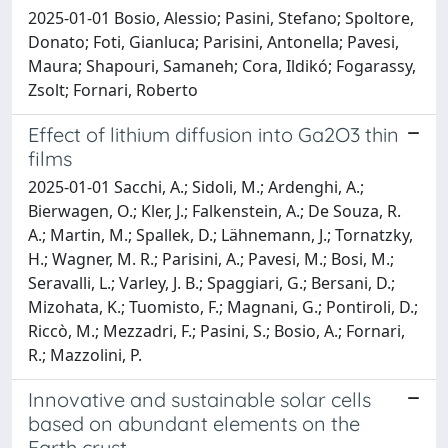
2025-01-01 Bosio, Alessio; Pasini, Stefano; Spoltore,
Donato; Foti, Gianluca; Parisini, Antonella; Pavesi,
Maura; Shapouri, Samaneh; Cora, Ildikó; Fogarassy,
Zsolt; Fornari, Roberto
Effect of lithium diffusion into Ga2O3 thin
films
2025-01-01 Sacchi, A.; Sidoli, M.; Ardenghi, A.;
Bierwagen, O.; Kler, J.; Falkenstein, A.; De Souza, R.
A.; Martin, M.; Spallek, D.; Lähnemann, J.; Tornatzky,
H.; Wagner, M. R.; Parisini, A.; Pavesi, M.; Bosi, M.;
Seravalli, L.; Varley, J. B.; Spaggiari, G.; Bersani, D.;
Mizohata, K.; Tuomisto, F.; Magnani, G.; Pontiroli, D.;
Riccò, M.; Mezzadri, F.; Pasini, S.; Bosio, A.; Fornari,
R.; Mazzolini, P.
Innovative and sustainable solar cells
based on abundant elements on the
Earth crust