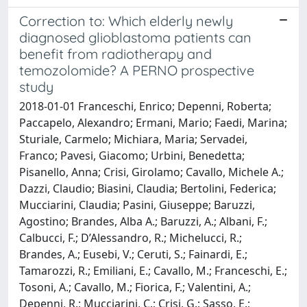
Correction to: Which elderly newly
diagnosed glioblastoma patients can
benefit from radiotherapy and
temozolomide? A PERNO prospective
study
2018-01-01 Franceschi, Enrico; Depenni, Roberta;
Paccapelo, Alexandro; Ermani, Mario; Faedi, Marina;
Sturiale, Carmelo; Michiara, Maria; Servadei,
Franco; Pavesi, Giacomo; Urbini, Benedetta;
Pisanello, Anna; Crisi, Girolamo; Cavallo, Michele A.;
Dazzi, Claudio; Biasini, Claudia; Bertolini, Federica;
Mucciarini, Claudia; Pasini, Giuseppe; Baruzzi,
Agostino; Brandes, Alba A.; Baruzzi, A.; Albani, F.;
Calbucci, F.; D’Alessandro, R.; Michelucci, R.;
Brandes, A.; Eusebi, V.; Ceruti, S.; Fainardi, E.;
Tamarozzi, R.; Emiliani, E.; Cavallo, M.; Franceschi, E.;
Tosoni, A.; Cavallo, M.; Fiorica, F.; Valentini, A.;
Depenni, R.; Mucciarini, C.; Crisi, G.; Sasso, E.;