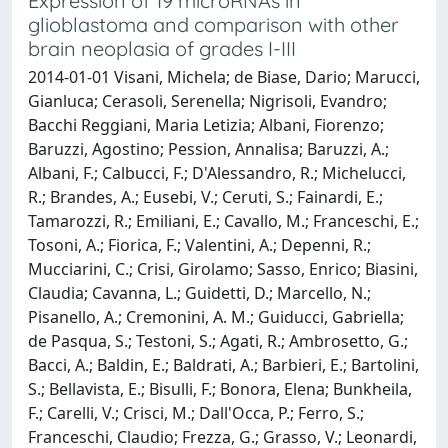
Expression of 19 microRNAs in
glioblastoma and comparison with other
brain neoplasia of grades I-III
2014-01-01 Visani, Michela; de Biase, Dario; Marucci,
Gianluca; Cerasoli, Serenella; Nigrisoli, Evandro;
Bacchi Reggiani, Maria Letizia; Albani, Fiorenzo;
Baruzzi, Agostino; Pession, Annalisa; Baruzzi, A.;
Albani, F.; Calbucci, F.; D'Alessandro, R.; Michelucci,
R.; Brandes, A.; Eusebi, V.; Ceruti, S.; Fainardi, E.;
Tamarozzi, R.; Emiliani, E.; Cavallo, M.; Franceschi, E.;
Tosoni, A.; Fiorica, F.; Valentini, A.; Depenni, R.;
Mucciarini, C.; Crisi, Girolamo; Sasso, Enrico; Biasini,
Claudia; Cavanna, L.; Guidetti, D.; Marcello, N.;
Pisanello, A.; Cremonini, A. M.; Guiducci, Gabriella;
de Pasqua, S.; Testoni, S.; Agati, R.; Ambrosetto, G.;
Bacci, A.; Baldin, E.; Baldrati, A.; Barbieri, E.; Bartolini,
S.; Bellavista, E.; Bisulli, F.; Bonora, Elena; Bunkheila,
F.; Carelli, V.; Crisci, M.; Dall'Occa, P.; Ferro, S.;
Franceschi, Claudio; Frezza, G.; Grasso, V.; Leonardi,