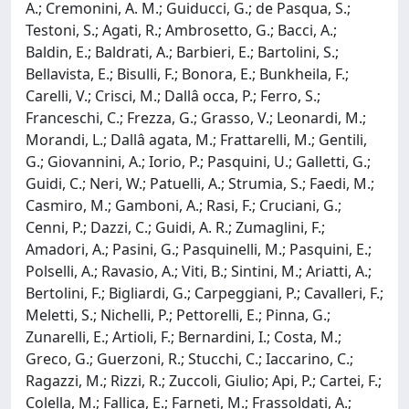
A.; Cremonini, A. M.; Guiducci, G.; de Pasqua, S.;
Testoni, S.; Agati, R.; Ambrosetto, G.; Bacci, A.;
Baldin, E.; Baldrati, A.; Barbieri, E.; Bartolini, S.;
Bellavista, E.; Bisulli, F.; Bonora, E.; Bunkheila, F.;
Carelli, V.; Crisci, M.; Dallâ occa, P.; Ferro, S.;
Franceschi, C.; Frezza, G.; Grasso, V.; Leonardi, M.;
Morandi, L.; Dallâ agata, M.; Frattarelli, M.; Gentili,
G.; Giovannini, A.; Iorio, P.; Pasquini, U.; Galletti, G.;
Guidi, C.; Neri, W.; Patuelli, A.; Strumia, S.; Faedi, M.;
Casmiro, M.; Gamboni, A.; Rasi, F.; Cruciani, G.;
Cenni, P.; Dazzi, C.; Guidi, A. R.; Zumaglini, F.;
Amadori, A.; Pasini, G.; Pasquinelli, M.; Pasquini, E.;
Polselli, A.; Ravasio, A.; Viti, B.; Sintini, M.; Ariatti, A.;
Bertolini, F.; Bigliardi, G.; Carpeggiani, P.; Cavalleri, F.;
Meletti, S.; Nichelli, P.; Pettorelli, E.; Pinna, G.;
Zunarelli, E.; Artioli, F.; Bernardini, I.; Costa, M.;
Greco, G.; Guerzoni, R.; Stucchi, C.; Iaccarino, C.;
Ragazzi, M.; Rizzi, R.; Zuccoli, Giulio; Api, P.; Cartei, F.;
Colella, M.; Fallica, E.; Farneti, M.; Frassoldati, A.;