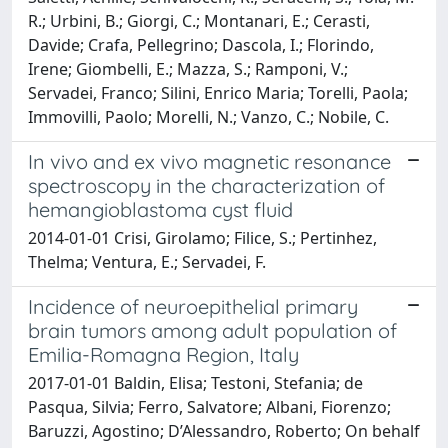
R.; Urbini, B.; Giorgi, C.; Montanari, E.; Cerasti,
Davide; Crafa, Pellegrino; Dascola, I.; Florindo,
Irene; Giombelli, E.; Mazza, S.; Ramponi, V.;
Servadei, Franco; Silini, Enrico Maria; Torelli, Paola;
Immovilli, Paolo; Morelli, N.; Vanzo, C.; Nobile, C.
In vivo and ex vivo magnetic resonance
spectroscopy in the characterization of
hemangioblastoma cyst fluid
2014-01-01 Crisi, Girolamo; Filice, S.; Pertinhez,
Thelma; Ventura, E.; Servadei, F.
Incidence of neuroepithelial primary
brain tumors among adult population of
Emilia-Romagna Region, Italy
2017-01-01 Baldin, Elisa; Testoni, Stefania; de
Pasqua, Silvia; Ferro, Salvatore; Albani, Fiorenzo;
Baruzzi, Agostino; D’Alessandro, Roberto; On behalf