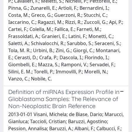
P.; Cavalleri, F.; Meletti, S.; Nichelli, P.; Pettorelli, E.;
Pinna, G.; Zunarelli, E.; Artioli, F.; Bernardini, I.;
Costa, M.; Greco, G.; Guerzoni, R.; Stucchi, C.;
Iaccarino, C.; Ragazzi, M.; Rizzi, R.; Zuccoli, G.; Api, P.;
Cartei, F.; Colella, M.; Fallica, E.; Farneti, M.;
Frassoldati, A.; Granieri, E.; Latini, F.; Monetti, C.;
Saletti, A.; Schivalocchi, R.; Sarubbo, S.; Seraceni, S.;
Tola, M. R.; Urbini, B.; Zini, G.; Giorgi, C.; Montanari,
E.; Cerasti, D.; Crafa, P.; Dascola, I.; Florindo, I.;
Giombelli, E.; Mazza, S.; Ramponi, V.; Servadei, F.;
Silini, E. M.; Torelli, P.; Immovilli, P.; Morelli, N.;
Vanzo, C.; Nobile, C.
Definition of miRNAs Expression Profile in
Glioblastoma Samples: The Relevance of
Non-Neoplastic Brain Reference
2013-01-01 Visani, Michela; de Biase, Dario; Marucci,
Gianluca; Taccioli, Cristian; Baruzzi, Agostino;
Pession, Annalisa; Baruzzi, A.; Albani, F.; Calbucci, F.;