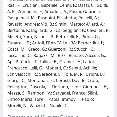
Rasi, F.; Cruciani, Gabriele; Cenni, P.; Dazzi, C.; Guidi,
A. R.; Zumaglini, F.; Amadori, A.; Pasini, Gabriele;
Pasquinelli, M.; Pasquini, Elisabetta; Polselli, A.;
Ravasio, Andrea; Viti, B.; Sintini, Matteo; Ariatti, A.;
Bertolini, F.; Bigliardi, G.; Carpeggiani, P.; Cavalleri, F.;
Meletti, Sara; Nichelli, P.; Pettorelli, E.; Pinna, G.;
Zunarelli, E.; Artioli, FRANCA LAURA; Bernardini, I.;
Costa, M.; Greco, G.; Guerzoni, R.; Stucchi, C.;
Iaccarino, C.; Ragazzi, M.; Rizzi, Renato; Zuccoli, G.;
Api, P.; Cartei, F.; Fallica, E.; Granieri, E.; Latini,
Francesco; Lelli, G.; Monetti, C.; Saletti, Achille;
Schivalocchi, R.; Seraceni, S.; Tola, M. R.; Urbini, B.;
Giorgi, C.; Montanari, E.; Cerasti, Davide; Crafa,
Pellegrino; Dascola, I.; Florindo, Irene; Giombelli, E.;
Mazza, S.; Ramponi, V.; Servadei, Franco; Silini,
Enrico Maria; Torelli, Paola; Immovilli, Paolo;
Morelli, N.; Vanzo, C.; Nobile, C.