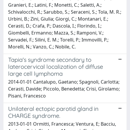
Granieri, E.; Latini, F.; Monetti, C.; Saletti, A.;
Schivalocchi, R.; Sarubbo, S.; Seraceni, S.; Tola, M. R.;
Urbini, B.; Zini, Giulia; Giorgi, C.; Montanari, E.;
Cerasti, D.; Crafa, P.; Dascola, I.; Florindo, I.;
Giombelli, Ermanno; Mazza, S.; Ramponi, V.;
Servadei, F.; Silini, E. M.; Torelli, P.; Immovilli, P.;
Morelli, N.; Vanzo, C.; Nobile, C.
Tapia's syndrome secondary to
laterocervical localization of diffuse
large cell lymphoma
2014-01-01 Cantalupo, Gaetano; Spagnoli, Carlotta;
Cerasti, Davide; Piccolo, Benedetta; Crisi, Girolamo;
Pisani, Francesco
Unilateral ectopic parotid gland in
CHARGE syndrome.
2013-01-01 Ormitti, Francesca; Ventura, E; Bacciu,