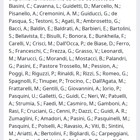
Biasini, C.; Cavanna, L.; Guidetti, D.; Marcello, N.;
Pisanello, A.; Cremonini, A. M.; Guiducci, G.; de
Pasqua, S.; Testoni, S.; Agati, R.; Ambrosetto, G.;
Bacci, A.; Baldin, E.; Baldrati, A.; Barbieri, E.; Bartolini,
S.; Bellavista, E.; Bisulli, F.; Bonora, E.; Bunkheila, F.;
Carelli, V.; Crisci, M.; Dall’Occa, P.; de Biase, D.; Ferro,
S.; Franceschi, C.; Frezza, G.; Grasso, V.; Leonardi,
M.; Marucci, G.; Morandi, L.; Mostacci, B.; Palandri,
G.; Pasini, E.; Pastore Trossello, M.; Pession, A.;
Poggi, R.; Riguzzi, P.; Rinaldi, R.; Rizzi, S.; Romeo, G.;
Spagnolli, F.; Tinuper, P.; Trocino, C.; Dall’Agata, M.;
Frattarelli, M.; Gentili, G.; Giovannini, A.; Iorio, P.;
Pasquini, U.; Galletti, G.; Guidi, C.; Neri, W.; Patuelli,
A.; Strumia, S.; Faedi, M.; Casmiro, M.; Gamboni, A.;
Rasi, F.; Cruciani, G.; Cenni, P.; Dazzi, C.; Guidi, A. R.;
Zumaglini, F.; Amadori, A.; Pasini, G.; Pasquinelli, M.;
Pasquini, E.; Polselli, A.; Ravasio, A.; Viti, B.; Sintini,
M.; Ariatti, A.; Bertolini, F.; Bigliardi, G.; Carpeggiani,