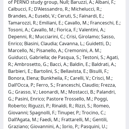
of PERNO study group, Null; Baruzzi, A.; Albani, F.;
Calbucci, F.; D’Alessandro, R.; Michelucci, R.;
Brandes, A.; Eusebi, V.; Ceruti, S.; Fainardi, E.;
Tamarozzi, R.; Emiliani, E.; Cavallo, M.; Franceschi, E.;
Tosoni, A.; Cavallo, M.; Fiorica, F.; Valentini, A.;
Depenni, R.; Mucciarini, C.; Crisi, Girolamo; Sasso,
Enrico; Biasini, Claudia; Cavanna, L.; Guidetti, D.;
Marcello, N.; Pisanello, A.; Cremonini, A. M.;
Guiducci, Gabriella; de Pasqua, S.; Testoni, S.; Agati,
R.; Ambrosetto, G.; Bacci, A.; Baldin, E.; Baldrati, A.;
Barbieri, E.; Bartolini, S.; Bellavista, E.; Bisulli, F.;
Bonora, Elena; Bunkheila, F.; Carelli, V.; Crisci, M.;
Dall’Occa, P.; Ferro, S.; Franceschi, Claudio; Frezza,
G.; Grasso, V.; Leonardi, M.; Mostacci, B.; Palandri,
G.; Pasini, Enrico; Pastore Trossello, M.; Poggi,
Roberto; Riguzzi, P.; Rinaldi, R.; Rizzi, S.; Romeo,
Giovanni; Spagnolli, F.; Tinuper, P.; Trocino, C.;
Dall’Agata, M.; Faedi, M.; Frattarelli, M.; Gentili,
Graziano; Giovannini, A.; Iorio, P.; Pasquini, U.;