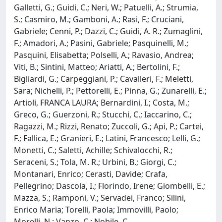
Galletti, G.; Guidi, C.; Neri, W.; Patuelli, A.; Strumia,
S.; Casmiro, M.; Gamboni, A.; Rasi, F.; Cruciani,
Gabriele; Cenni, P.; Dazzi, C.; Guidi, A. R.; Zumaglini,
F.; Amadori, A.; Pasini, Gabriele; Pasquinelli, M.;
Pasquini, Elisabetta; Polselli, A.; Ravasio, Andrea;
Viti, B.; Sintini, Matteo; Ariatti, A.; Bertolini, F.;
Bigliardi, G.; Carpeggiani, P.; Cavalleri, F.; Meletti,
Sara; Nichelli, P.; Pettorelli, E.; Pinna, G.; Zunarelli, E.;
Artioli, FRANCA LAURA; Bernardini, I.; Costa, M.;
Greco, G.; Guerzoni, R.; Stucchi, C.; Iaccarino, C.;
Ragazzi, M.; Rizzi, Renato; Zuccoli, G.; Api, P.; Cartei,
F.; Fallica, E.; Granieri, E.; Latini, Francesco; Lelli, G.;
Monetti, C.; Saletti, Achille; Schivalocchi, R.;
Seraceni, S.; Tola, M. R.; Urbini, B.; Giorgi, C.;
Montanari, Enrico; Cerasti, Davide; Crafa,
Pellegrino; Dascola, I.; Florindo, Irene; Giombelli, E.;
Mazza, S.; Ramponi, V.; Servadei, Franco; Silini,
Enrico Maria; Torelli, Paola; Immovilli, Paolo;
Morelli, N.; Vanzo, C.; Nobile, C.