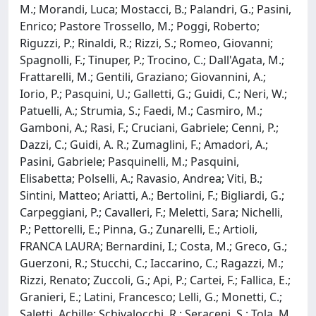
M.; Morandi, Luca; Mostacci, B.; Palandri, G.; Pasini,
Enrico; Pastore Trossello, M.; Poggi, Roberto;
Riguzzi, P.; Rinaldi, R.; Rizzi, S.; Romeo, Giovanni;
Spagnolli, F.; Tinuper, P.; Trocino, C.; Dall'Agata, M.;
Frattarelli, M.; Gentili, Graziano; Giovannini, A.;
Iorio, P.; Pasquini, U.; Galletti, G.; Guidi, C.; Neri, W.;
Patuelli, A.; Strumia, S.; Faedi, M.; Casmiro, M.;
Gamboni, A.; Rasi, F.; Cruciani, Gabriele; Cenni, P.;
Dazzi, C.; Guidi, A. R.; Zumaglini, F.; Amadori, A.;
Pasini, Gabriele; Pasquinelli, M.; Pasquini,
Elisabetta; Polselli, A.; Ravasio, Andrea; Viti, B.;
Sintini, Matteo; Ariatti, A.; Bertolini, F.; Bigliardi, G.;
Carpeggiani, P.; Cavalleri, F.; Meletti, Sara; Nichelli,
P.; Pettorelli, E.; Pinna, G.; Zunarelli, E.; Artioli,
FRANCA LAURA; Bernardini, I.; Costa, M.; Greco, G.;
Guerzoni, R.; Stucchi, C.; Iaccarino, C.; Ragazzi, M.;
Rizzi, Renato; Zuccoli, G.; Api, P.; Cartei, F.; Fallica, E.;
Granieri, E.; Latini, Francesco; Lelli, G.; Monetti, C.;
Saletti, Achille; Schivalocchi, R.; Seraceni, S.; Tola, M.