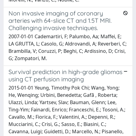
Non invasive imaging of coronary
arteries with 64-slice CT and 1.5T MRI.
Challenging invasive techniques.
2007-01-01 Cademartiri, F; Palumbo, Aa; Maffei, E;
LA GRUTTA, L; Casolo, G; Aldrovandi, A; Reverberi, C;
Brambilla, V; Coruzzi, P; Beghi, C; Ardissino, D; Crisi,
G; Zompatori, M.
Survival prediction in high-grade gliomas
using CT perfusion imaging
2015-01-01 Yeung, Timothy Pok Chi; Wang, Yong;
He, Wenqing; Urbini, Benedetta; Gafã , Roberta;
Ulazzi, Linda; Yartsev, Slav; Bauman, Glenn; Lee,
Ting-Yim; Fainardi, Enrico; Franceschi, E.; Tosoni, A.;
Cavallo, M.; Fiorica, F.; Valentini, A.; Depenni, R.;
Mucciarini, C.; Crisi, G.; Sasso, E.; Biasini, C.;
Cavanna, Luigi; Guidetti, D.; Marcello, N.; Pisanello,