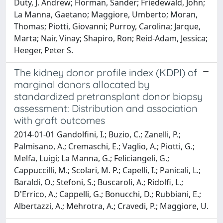
Duty, J. Andrew; Florman, Sander; Friedewald, John;
La Manna, Gaetano; Maggiore, Umberto; Moran,
Thomas; Piotti, Giovanni; Purroy, Carolina; Jarque,
Marta; Nair, Vinay; Shapiro, Ron; Reid-Adam, Jessica;
Heeger, Peter S.
The kidney donor profile index (KDPI) of
marginal donors allocated by
standardized pretransplant donor biopsy
assessment: Distribution and association
with graft outcomes
2014-01-01 Gandolfini, I.; Buzio, C.; Zanelli, P.;
Palmisano, A.; Cremaschi, E.; Vaglio, A.; Piotti, G.;
Melfa, Luigi; La Manna, G.; Feliciangeli, G.;
Cappuccilli, M.; Scolari, M. P.; Capelli, I.; Panicali, L.;
Baraldi, O.; Stefoni, S.; Buscaroli, A.; Ridolfi, L.;
D'Errico, A.; Cappelli, G.; Bonucchi, D.; Rubbiani, E.;
Albertazzi, A.; Mehrotra, A.; Cravedi, P.; Maggiore, U.