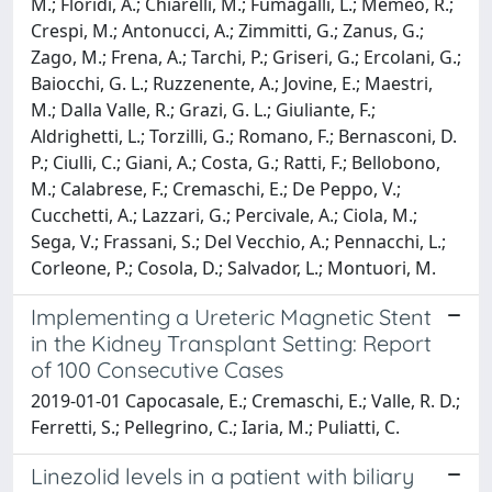
M.; Floridi, A.; Chiarelli, M.; Fumagalli, L.; Memeo, R.;
Crespi, M.; Antonucci, A.; Zimmitti, G.; Zanus, G.;
Zago, M.; Frena, A.; Tarchi, P.; Griseri, G.; Ercolani, G.;
Baiocchi, G. L.; Ruzzenente, A.; Jovine, E.; Maestri,
M.; Dalla Valle, R.; Grazi, G. L.; Giuliante, F.;
Aldrighetti, L.; Torzilli, G.; Romano, F.; Bernasconi, D.
P.; Ciulli, C.; Giani, A.; Costa, G.; Ratti, F.; Bellobono,
M.; Calabrese, F.; Cremaschi, E.; De Peppo, V.;
Cucchetti, A.; Lazzari, G.; Percivale, A.; Ciola, M.;
Sega, V.; Frassani, S.; Del Vecchio, A.; Pennacchi, L.;
Corleone, P.; Cosola, D.; Salvador, L.; Montuori, M.
Implementing a Ureteric Magnetic Stent
in the Kidney Transplant Setting: Report
of 100 Consecutive Cases
2019-01-01 Capocasale, E.; Cremaschi, E.; Valle, R. D.;
Ferretti, S.; Pellegrino, C.; Iaria, M.; Puliatti, C.
Linezolid levels in a patient with biliary