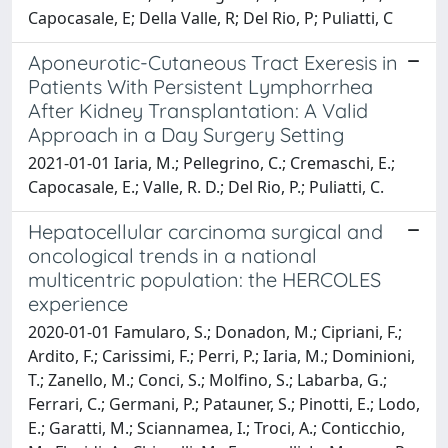
Capocasale, E; Della Valle, R; Del Rio, P; Puliatti, C
Aponeurotic-Cutaneous Tract Exeresis in
Patients With Persistent Lymphorrhea
After Kidney Transplantation: A Valid
Approach in a Day Surgery Setting
2021-01-01 Iaria, M.; Pellegrino, C.; Cremaschi, E.;
Capocasale, E.; Valle, R. D.; Del Rio, P.; Puliatti, C.
Hepatocellular carcinoma surgical and
oncological trends in a national
multicentric population: the HERCOLES
experience
2020-01-01 Famularo, S.; Donadon, M.; Cipriani, F.;
Ardito, F.; Carissimi, F.; Perri, P.; Iaria, M.; Dominioni,
T.; Zanello, M.; Conci, S.; Molfino, S.; Labarba, G.;
Ferrari, C.; Germani, P.; Patauner, S.; Pinotti, E.; Lodo,
E.; Garatti, M.; Sciannamea, I.; Troci, A.; Conticchio,