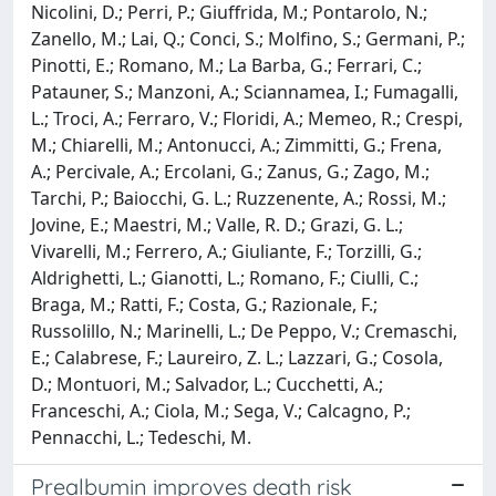
Nicolini, D.; Perri, P.; Giuffrida, M.; Pontarolo, N.;
Zanello, M.; Lai, Q.; Conci, S.; Molfino, S.; Germani, P.;
Pinotti, E.; Romano, M.; La Barba, G.; Ferrari, C.;
Patauner, S.; Manzoni, A.; Sciannamea, I.; Fumagalli,
L.; Troci, A.; Ferraro, V.; Floridi, A.; Memeo, R.; Crespi,
M.; Chiarelli, M.; Antonucci, A.; Zimmitti, G.; Frena,
A.; Percivale, A.; Ercolani, G.; Zanus, G.; Zago, M.;
Tarchi, P.; Baiocchi, G. L.; Ruzzenente, A.; Rossi, M.;
Jovine, E.; Maestri, M.; Valle, R. D.; Grazi, G. L.;
Vivarelli, M.; Ferrero, A.; Giuliante, F.; Torzilli, G.;
Aldrighetti, L.; Gianotti, L.; Romano, F.; Ciulli, C.;
Braga, M.; Ratti, F.; Costa, G.; Razionale, F.;
Russolillo, N.; Marinelli, L.; De Peppo, V.; Cremaschi,
E.; Calabrese, F.; Laureiro, Z. L.; Lazzari, G.; Cosola,
D.; Montuori, M.; Salvador, L.; Cucchetti, A.;
Franceschi, A.; Ciola, M.; Sega, V.; Calcagno, P.;
Pennacchi, L.; Tedeschi, M.
Prealbumin improves death risk