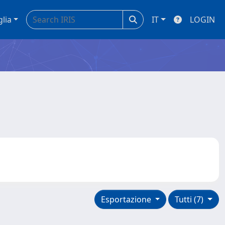
glia
IT
LOGIN
Esportazione
Tutti (7)