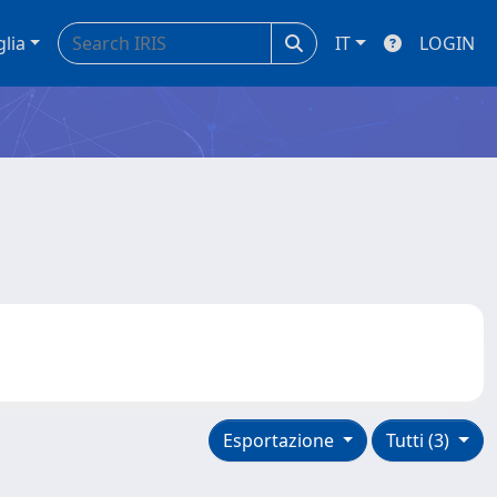
glia
IT
LOGIN
Esportazione
Tutti (3)