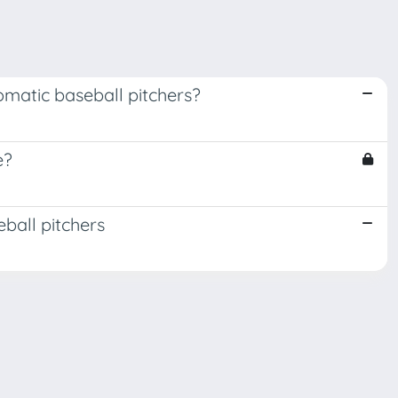
omatic baseball pitchers?
e?
ball pitchers