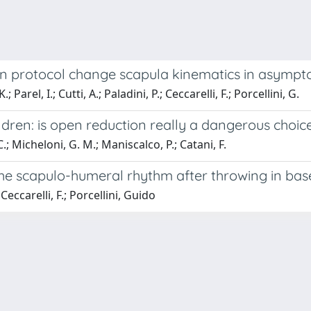
ion protocol change scapula kinematics in asympt
 Parel, I.; Cutti, A.; Paladini, P.; Ceccarelli, F.; Porcellini, G.
ildren: is open reduction really a dangerous choic
C.; Micheloni, G. M.; Maniscalco, P.; Catani, F.
the scapulo-humeral rhythm after throwing in base
 Ceccarelli, F.; Porcellini, Guido