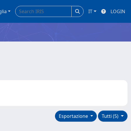
glia
IT
LOGIN
Esportazione
Tutti (5)