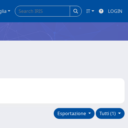
glia
IT
LOGIN
Esportazione
Tutti (1)