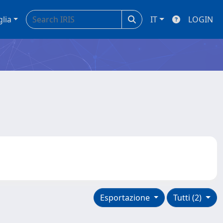
glia
IT
LOGIN
Esportazione
Tutti (2)