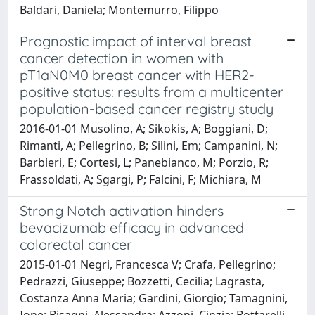
Baldari, Daniela; Montemurro, Filippo
Prognostic impact of interval breast
cancer detection in women with
pT1aN0M0 breast cancer with HER2-
positive status: results from a multicenter
population-based cancer registry study
2016-01-01 Musolino, A; Sikokis, A; Boggiani, D;
Rimanti, A; Pellegrino, B; Silini, Em; Campanini, N;
Barbieri, E; Cortesi, L; Panebianco, M; Porzio, R;
Frassoldati, A; Sgargi, P; Falcini, F; Michiara, M
Strong Notch activation hinders
bevacizumab efficacy in advanced
colorectal cancer
2015-01-01 Negri, Francesca V; Crafa, Pellegrino;
Pedrazzi, Giuseppe; Bozzetti, Cecilia; Lagrasta,
Costanza Anna Maria; Gardini, Giorgio; Tamagnini,
Ione; Bisagni, Alessandra; Azzoni, Cinzia; Bottarelli,