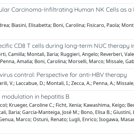
lular Carcinoma-Infiltrating Human NK Cells as a
ea; Biasini, Elisabetta; Boni, Carolina; Fisicaro, Paola; Montali
cific CD8 T cells during long-term NUC therapy i
rti, Camilla; Montali, Ilaria; Ruggieri, Angelo; Reverberi, Va
a; Penna, Amalia; Boni, Carolina; Morselli, Marco; Missale, Gab
 virus control: Perspective for anti-HBV therapy
rili, V.; Laccabue, D.; Montali, I.; Zecca, A.; Penna, A.; Missale,
 modulation in hepatitis B
l; Krueger, Caroline C.; Ficht, Xenia; Kawashima, Keigo; Becca
ali, Ilaria; Garcia-Manteiga, José M.; Bono, Elisa B.; Giustin
nua, Marco; Ostuni, Renato; Lugli, Enrico; Isogawa, Masanori