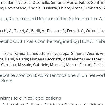
mo; Barili, Valeria; Ottonello, Simone; Marra, Fabio; Gentilin
; Provenzano, Angela; Busletta, Chiara; Arena, Umberto; Sta
ally Constrained Regions of the Spike Protein: 
i, A.; Tiezzi, C.; Barili, V.; Fisicaro, P.; Ferrari, C.; Ottonello, 
ecific CD8 T cells can be targeted by HDAC inhibit
selli, Sara; Farina, Benedetta; Schivazappa, Simona; Vecchi, A
; Barili, Valeria; Floriana Facchetti, ∙; Elisabetta Degasperi,
i, Carolina; Missale, Gabriele; Morselli, Marco; Ferrari, Carlo;
epatite cronica B: caratterizzazione di un network 
ivirale
ms to clinical applications
, A.; Laccabue, D.; Penna, A.; Missale, G.; Ferrari, C.; Fisicaro, 