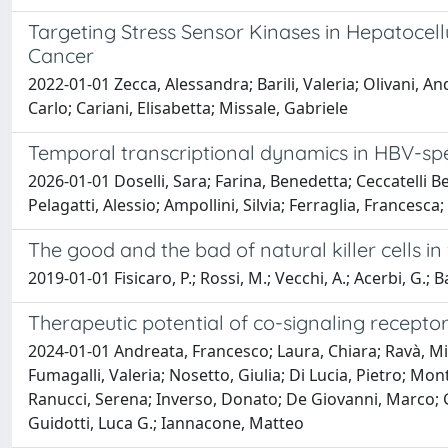
Targeting Stress Sensor Kinases in Hepatocel
Cancer
2022-01-01 Zecca, Alessandra; Barili, Valeria; Olivani, Andr
Carlo; Cariani, Elisabetta; Missale, Gabriele
Temporal transcriptional dynamics in HBV-spe
2026-01-01 Doselli, Sara; Farina, Benedetta; Ceccatelli Be
Pelagatti, Alessio; Ampollini, Silvia; Ferraglia, Francesc
The good and the bad of natural killer cells in
2019-01-01 Fisicaro, P.; Rossi, M.; Vecchi, A.; Acerbi, G.; Ba
Therapeutic potential of co-signaling receptor
2024-01-01 Andreata, Francesco; Laura, Chiara; Ravà, Mico
Fumagalli, Valeria; Nosetto, Giulia; Di Lucia, Pietro; Mont
Ranucci, Serena; Inverso, Donato; De Giovanni, Marco; Ge
Guidotti, Luca G.; Iannacone, Matteo