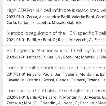
High CD49a+ NK cell infiltrate is associated w
2023-01-01 Zecca, Alessandra; Barili, Valeria; Boni, Carol
Carlo; Cariani, Elisabetta; Missale, Gabriele
Metabolic regulation of the HBV-specific T cel
2021-01-01 Barili, V.; Boni, C.; Rossi, M.; Vecchi, A.; Zecca, 
Pathogenetic Mechanisms of T Cell Dysfuncti
2020-01-01 Fisicaro, P.; Barili, V.; Rossi, M.; Montali, I.; V
Targeting mitochondrial dysfunction can restor
2017-01-01 Fisicaro, Paola; Barili, Valeria; Montanini, B
Cavallo, M. Cristina; Grossi, Glenda; Giuberti, Tiziana; 
Targeting p53 and histone methyltransferases 
2020-01-01 Barili, V.; Fisicaro, P.; Montanini, B.; Acerbi, G.
Zecca, A.; Mori, C.; Orlandini, A.; Negri, E.; Pesci, M.; Mas