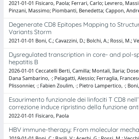
2021-01-01 Fisicaro, Paola; Ferrari, Carlo; Levrero, Massi
Pinzani, Massimo; Piombanti, Benedetta; Cappon, Andrea
Degenerate CD8 Epitopes Mapping to Structur
Variants Storm
2021-01-01 Boni, C.; Cavazzini, D.; Bolchi, A.; Rossi, M.; Vecch
Dysregulated transcription in core- and pol-sp
hepatitis B
2026-01-01 Ceccatelli Berti, Camilla; Montali, Ilaria; Do
Dana Sambarino, ∙; Pelagatti, Alessio; Ferraglia, Francesca
Plissonnier, ∙; Fabien Zoulim, ∙; Pietro Lampertico, ∙; Bon
Esaurimento funzionale dei linfociti T CD8 nell’
correzione induce ripristino della funzione ant
2022-01-01 Fisicaro, Paola
HBV immune-therapy: From molecular mechanis
2019-01-01 Boni, C.; Barili, V.; Acerbi, G.; Rossi, M.; Vecchi