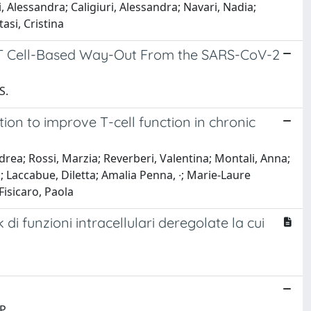
i, Alessandra; Caligiuri, Alessandra; Navari, Nadia;
si, Cristina
A T Cell-Based Way-Out From the SARS-CoV-2
S.
ion to improve T-cell function in chronic
ndrea; Rossi, Marzia; Reverberi, Valentina; Montali, Anna;
 ∙; Laccabue, Diletta; Amalia Penna, ∙; Marie-Laure
 Fisicaro, Paola
di funzioni intracellulari deregolate la cui
P.