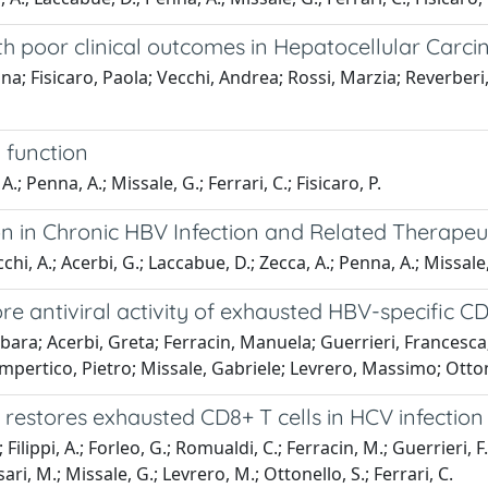
ith poor clinical outcomes in Hepatocellular Carc
ina; Fisicaro, Paola; Vecchi, Andrea; Rossi, Marzia; Reverberi
l function
A.; Penna, A.; Missale, G.; Ferrari, C.; Fisicaro, P.
on in Chronic HBV Infection and Related Therape
ecchi, A.; Acerbi, G.; Laccabue, D.; Zecca, A.; Penna, A.; Missale,
e antiviral activity of exhausted HBV-specific CD8 
arbara; Acerbi, Greta; Ferracin, Manuela; Guerrieri, Francesc
Lampertico, Pietro; Missale, Gabriele; Levrero, Massimo; Otto
restores exhausted CD8+ T cells in HCV infection
; Filippi, A.; Forleo, G.; Romualdi, C.; Ferracin, M.; Guerrieri, F
sari, M.; Missale, G.; Levrero, M.; Ottonello, S.; Ferrari, C.