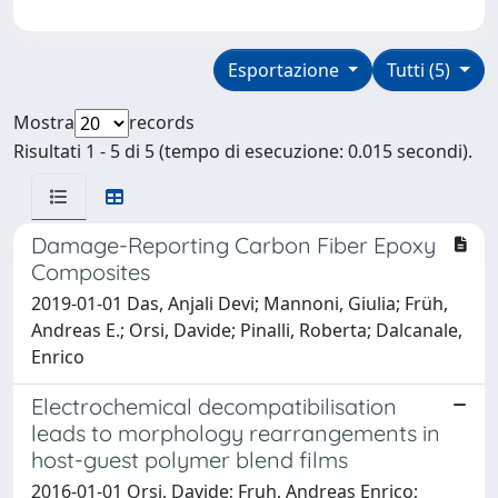
Esportazione
Tutti (5)
Mostra
records
Risultati 1 - 5 di 5 (tempo di esecuzione: 0.015 secondi).
Damage-Reporting Carbon Fiber Epoxy
Composites
2019-01-01 Das, Anjali Devi; Mannoni, Giulia; Früh,
Andreas E.; Orsi, Davide; Pinalli, Roberta; Dalcanale,
Enrico
Electrochemical decompatibilisation
leads to morphology rearrangements in
host-guest polymer blend films
2016-01-01 Orsi, Davide; Fruh, Andreas Enrico;