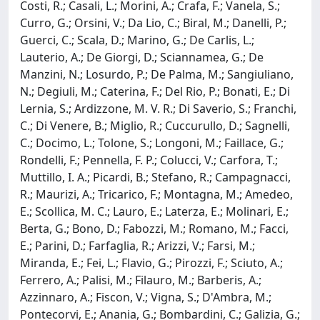
Costi, R.; Casali, L.; Morini, A.; Crafa, F.; Vanela, S.;
Curro, G.; Orsini, V.; Da Lio, C.; Biral, M.; Danelli, P.;
Guerci, C.; Scala, D.; Marino, G.; De Carlis, L.;
Lauterio, A.; De Giorgi, D.; Sciannamea, G.; De
Manzini, N.; Losurdo, P.; De Palma, M.; Sangiuliano,
N.; Degiuli, M.; Caterina, F.; Del Rio, P.; Bonati, E.; Di
Lernia, S.; Ardizzone, M. V. R.; Di Saverio, S.; Franchi,
C.; Di Venere, B.; Miglio, R.; Cuccurullo, D.; Sagnelli,
C.; Docimo, L.; Tolone, S.; Longoni, M.; Faillace, G.;
Rondelli, F.; Pennella, F. P.; Colucci, V.; Carfora, T.;
Muttillo, I. A.; Picardi, B.; Stefano, R.; Campagnacci,
R.; Maurizi, A.; Tricarico, F.; Montagna, M.; Amedeo,
E.; Scollica, M. C.; Lauro, E.; Laterza, E.; Molinari, E.;
Berta, G.; Bono, D.; Fabozzi, M.; Romano, M.; Facci,
E.; Parini, D.; Farfaglia, R.; Arizzi, V.; Farsi, M.;
Miranda, E.; Fei, L.; Flavio, G.; Pirozzi, F.; Sciuto, A.;
Ferrero, A.; Palisi, M.; Filauro, M.; Barberis, A.;
Azzinnaro, A.; Fiscon, V.; Vigna, S.; D'Ambra, M.;
Pontecorvi, E.; Anania, G.; Bombardini, C.; Galizia, G.;