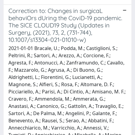
Correction to: Changes in surgicaL
behaviOrs dUring the CoviD-19 pandemic.
The SICE CLOUD19 Study (Updates in
Surgery, (2021), 73, 2, (731-744),
10.1007/s13304-021-01010-w)
2021-01-01 Bracale, U.; Podda, M.; Castiglioni, S.;
Peltrini, R.; Sartori, A.; Arezzo, A.; Corcione, F.;
Agresta, F.; Antonucci, A.; Zanframundo, C.; Cavallo,
F.; Mazzarolo, G.; Agrusa, A.; Di Buono, G.;
Aldrighetti, L.; Fiorentini, G.; Lucianetti, A.;
Magnone, S.; Alfieri, S.; Rosa, F.; Altomare, D. F.;
Picciariello, A.; Parisi, A.; Di Cintio, A.; Amisano, M. F.;
Cravero, F.; Ammendola, M.; Ammerata, G.;
Anastasi, A.; Canonico, G.; Gattolin, A.; Travaglio, E.;
Sartori, A.; De Palma, M.; Angelini, P.; Galante, F.;
Benevento, A.; Rausei, S.; Serao, A.; Abbatini, F.;
Annecchiarico, M.; Varricchio, A.; Annessi, V.;
Tumiati, D.; Annicchiarico, A.; Mirabella, A.; Marino,