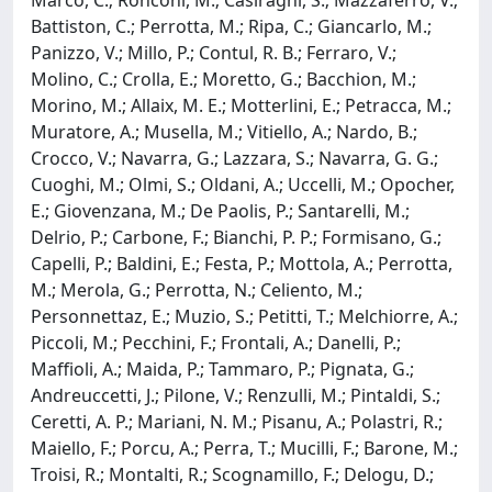
Battiston, C.; Perrotta, M.; Ripa, C.; Giancarlo, M.;
Panizzo, V.; Millo, P.; Contul, R. B.; Ferraro, V.;
Molino, C.; Crolla, E.; Moretto, G.; Bacchion, M.;
Morino, M.; Allaix, M. E.; Motterlini, E.; Petracca, M.;
Muratore, A.; Musella, M.; Vitiello, A.; Nardo, B.;
Crocco, V.; Navarra, G.; Lazzara, S.; Navarra, G. G.;
Cuoghi, M.; Olmi, S.; Oldani, A.; Uccelli, M.; Opocher,
E.; Giovenzana, M.; De Paolis, P.; Santarelli, M.;
Delrio, P.; Carbone, F.; Bianchi, P. P.; Formisano, G.;
Capelli, P.; Baldini, E.; Festa, P.; Mottola, A.; Perrotta,
M.; Merola, G.; Perrotta, N.; Celiento, M.;
Personnettaz, E.; Muzio, S.; Petitti, T.; Melchiorre, A.;
Piccoli, M.; Pecchini, F.; Frontali, A.; Danelli, P.;
Maffioli, A.; Maida, P.; Tammaro, P.; Pignata, G.;
Andreuccetti, J.; Pilone, V.; Renzulli, M.; Pintaldi, S.;
Ceretti, A. P.; Mariani, N. M.; Pisanu, A.; Polastri, R.;
Maiello, F.; Porcu, A.; Perra, T.; Mucilli, F.; Barone, M.;
Troisi, R.; Montalti, R.; Scognamillo, F.; Delogu, D.;