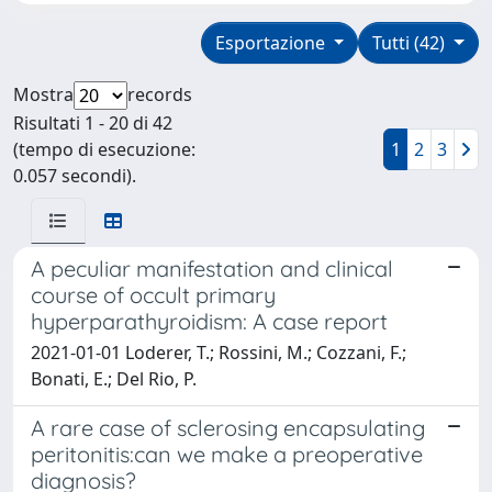
Esportazione
Tutti (42)
Mostra
records
Risultati 1 - 20 di 42
(tempo di esecuzione:
1
2
3
0.057 secondi).
A peculiar manifestation and clinical
course of occult primary
hyperparathyroidism: A case report
2021-01-01 Loderer, T.; Rossini, M.; Cozzani, F.;
Bonati, E.; Del Rio, P.
A rare case of sclerosing encapsulating
peritonitis:can we make a preoperative
diagnosis?