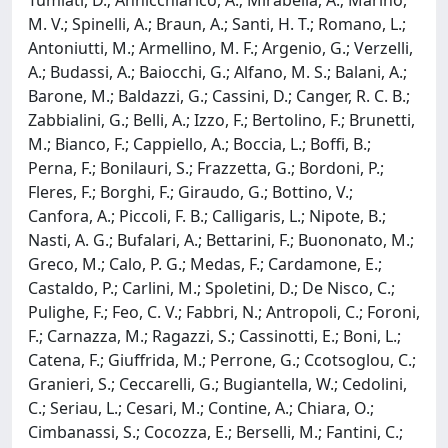
M. V.; Spinelli, A.; Braun, A.; Santi, H. T.; Romano, L.;
Antoniutti, M.; Armellino, M. F.; Argenio, G.; Verzelli,
A.; Budassi, A.; Baiocchi, G.; Alfano, M. S.; Balani, A.;
Barone, M.; Baldazzi, G.; Cassini, D.; Canger, R. C. B.;
Zabbialini, G.; Belli, A.; Izzo, F.; Bertolino, F.; Brunetti,
M.; Bianco, F.; Cappiello, A.; Boccia, L.; Boffi, B.;
Perna, F.; Bonilauri, S.; Frazzetta, G.; Bordoni, P.;
Fleres, F.; Borghi, F.; Giraudo, G.; Bottino, V.;
Canfora, A.; Piccoli, F. B.; Calligaris, L.; Nipote, B.;
Nasti, A. G.; Bufalari, A.; Bettarini, F.; Buononato, M.;
Greco, M.; Calo, P. G.; Medas, F.; Cardamone, E.;
Castaldo, P.; Carlini, M.; Spoletini, D.; De Nisco, C.;
Pulighe, F.; Feo, C. V.; Fabbri, N.; Antropoli, C.; Foroni,
F.; Carnazza, M.; Ragazzi, S.; Cassinotti, E.; Boni, L.;
Catena, F.; Giuffrida, M.; Perrone, G.; Ccotsoglou, C.;
Granieri, S.; Ceccarelli, G.; Bugiantella, W.; Cedolini,
C.; Seriau, L.; Cesari, M.; Contine, A.; Chiara, O.;
Cimbanassi, S.; Cocozza, E.; Berselli, M.; Fantini, C.;