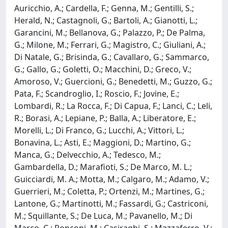
Auricchio, A.; Cardella, F.; Genna, M.; Gentilli, S.;
Herald, N.; Castagnoli, G.; Bartoli, A.; Gianotti, L.;
Garancini, M.; Bellanova, G.; Palazzo, P.; De Palma,
G.; Milone, M.; Ferrari, G.; Magistro, C.; Giuliani, A.;
Di Natale, G.; Brisinda, G.; Cavallaro, G.; Sammarco,
G.; Gallo, G.; Goletti, O.; Macchini, D.; Greco, V.;
Amoroso, V.; Guercioni, G.; Benedetti, M.; Guzzo, G.;
Pata, F.; Scandroglio, I.; Roscio, F.; Jovine, E.;
Lombardi, R.; La Rocca, F.; Di Capua, F.; Lanci, C.; Leli,
R.; Borasi, A.; Lepiane, P.; Balla, A.; Liberatore, E.;
Morelli, L.; Di Franco, G.; Lucchi, A.; Vittori, L.;
Bonavina, L.; Asti, E.; Maggioni, D.; Martino, G.;
Manca, G.; Delvecchio, A.; Tedesco, M.;
Gambardella, D.; Marafioti, S.; De Marco, M. L.;
Guicciardi, M. A.; Motta, M.; Calgaro, M.; Adamo, V.;
Guerrieri, M.; Coletta, P.; Ortenzi, M.; Martines, G.;
Lantone, G.; Martinotti, M.; Fassardi, G.; Castriconi,
M.; Squillante, S.; De Luca, M.; Pavanello, M.; Di
Marco, C.; Ronconi, M.; Casiraghi, S.; Mazzaferro, V.;