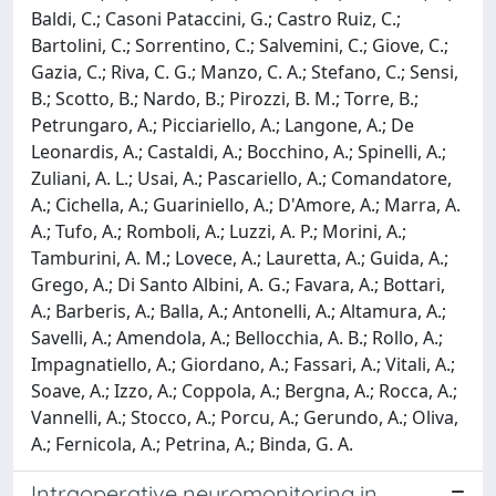
Baldi, C.; Casoni Pataccini, G.; Castro Ruiz, C.;
Bartolini, C.; Sorrentino, C.; Salvemini, C.; Giove, C.;
Gazia, C.; Riva, C. G.; Manzo, C. A.; Stefano, C.; Sensi,
B.; Scotto, B.; Nardo, B.; Pirozzi, B. M.; Torre, B.;
Petrungaro, A.; Picciariello, A.; Langone, A.; De
Leonardis, A.; Castaldi, A.; Bocchino, A.; Spinelli, A.;
Zuliani, A. L.; Usai, A.; Pascariello, A.; Comandatore,
A.; Cichella, A.; Guariniello, A.; D'Amore, A.; Marra, A.
A.; Tufo, A.; Romboli, A.; Luzzi, A. P.; Morini, A.;
Tamburini, A. M.; Lovece, A.; Lauretta, A.; Guida, A.;
Grego, A.; Di Santo Albini, A. G.; Favara, A.; Bottari,
A.; Barberis, A.; Balla, A.; Antonelli, A.; Altamura, A.;
Savelli, A.; Amendola, A.; Bellocchia, A. B.; Rollo, A.;
Impagnatiello, A.; Giordano, A.; Fassari, A.; Vitali, A.;
Soave, A.; Izzo, A.; Coppola, A.; Bergna, A.; Rocca, A.;
Vannelli, A.; Stocco, A.; Porcu, A.; Gerundo, A.; Oliva,
A.; Fernicola, A.; Petrina, A.; Binda, G. A.
Intraoperative neuromonitoring in