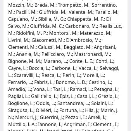
Mozzin, M.; Breda, M.; Trompetto, M.; Sorrentino,
M.; Pacilli, M.; Giuffrida, M.; Valente, M.; Tarallo, M.;
Capuano, M.; Sibilla, M. G.; Chiappetta, M. F.; Di
Salvo, M.; Giuffrida, M. C.; Carbonaro, M.; Realis Luc,
M.; Ridolfini, M. P.; Montorsi, M.; Materazzo, M.;
Livrini, M.; Giacometti, M.; D'Ambrosio, M.;
Clementi, M.; Calussi, M.; Beggiato, M.; Angrisani,
M.; Anania, M.; Pellicciaro, M.; Mastronardi, M.;
Bignone, M. M.; Marano, L.; Conte, L. E.; Conti, L.;
Cayre, L.; Boccia, L.; Carbone, L.; Vacca, L.; Selvaggi,
L.; Scaravilli, L.; Resca, L.; Perin, L.; Morelli, L.;
Ferrario, L.; Fabris, L.; Bonomo, L. D.; Cestino, L.;
Amadio, L.; Vona, L.; Tosi, L.; Ramaci, L.; Petagna, L.;
Pagliai, L.; Gallitiello, L.; Epis, L.; Casali, L.; Grezio, L.;
Boglione, L.; Oddis, L.; Santandrea, L.; Solaini, L.;
Siragusa, L.; Olivieri, L.; Fortuna, L.; Hila, J.; Marin, J.
N.; Mercuri, J.; Guerrini, J.; Pezzoli, I.; Ameli, I.;
Muttillo, I. A.; Iannone, I.; Angriman, I.; Clementi, I.;