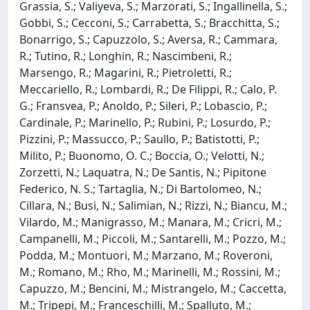
Grassia, S.; Valiyeva, S.; Marzorati, S.; Ingallinella, S.;
Gobbi, S.; Cecconi, S.; Carrabetta, S.; Bracchitta, S.;
Bonarrigo, S.; Capuzzolo, S.; Aversa, R.; Cammara,
R.; Tutino, R.; Longhin, R.; Nascimbeni, R.;
Marsengo, R.; Magarini, R.; Pietroletti, R.;
Meccariello, R.; Lombardi, R.; De Filippi, R.; Calo, P.
G.; Fransvea, P.; Anoldo, P.; Sileri, P.; Lobascio, P.;
Cardinale, P.; Marinello, P.; Rubini, P.; Losurdo, P.;
Pizzini, P.; Massucco, P.; Saullo, P.; Batistotti, P.;
Milito, P.; Buonomo, O. C.; Boccia, O.; Velotti, N.;
Zorzetti, N.; Laquatra, N.; De Santis, N.; Pipitone
Federico, N. S.; Tartaglia, N.; Di Bartolomeo, N.;
Cillara, N.; Busi, N.; Salimian, N.; Rizzi, N.; Biancu, M.;
Vilardo, M.; Manigrasso, M.; Manara, M.; Cricri, M.;
Campanelli, M.; Piccoli, M.; Santarelli, M.; Pozzo, M.;
Podda, M.; Montuori, M.; Marzano, M.; Roveroni,
M.; Romano, M.; Rho, M.; Marinelli, M.; Rossini, M.;
Capuzzo, M.; Bencini, M.; Mistrangelo, M.; Caccetta,
M.; Tripepi, M.; Franceschilli, M.; Spalluto, M.;