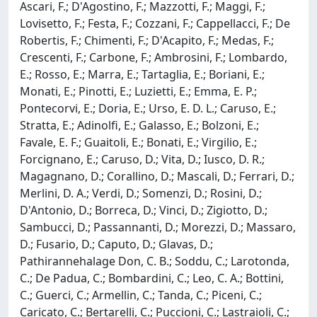
Ascari, F.; D'Agostino, F.; Mazzotti, F.; Maggi, F.;
Lovisetto, F.; Festa, F.; Cozzani, F.; Cappellacci, F.; De
Robertis, F.; Chimenti, F.; D'Acapito, F.; Medas, F.;
Crescenti, F.; Carbone, F.; Ambrosini, F.; Lombardo,
E.; Rosso, E.; Marra, E.; Tartaglia, E.; Boriani, E.;
Monati, E.; Pinotti, E.; Luzietti, E.; Emma, E. P.;
Pontecorvi, E.; Doria, E.; Urso, E. D. L.; Caruso, E.;
Stratta, E.; Adinolfi, E.; Galasso, E.; Bolzoni, E.;
Favale, E. F.; Guaitoli, E.; Bonati, E.; Virgilio, E.;
Forcignano, E.; Caruso, D.; Vita, D.; Iusco, D. R.;
Magagnano, D.; Corallino, D.; Mascali, D.; Ferrari, D.;
Merlini, D. A.; Verdi, D.; Somenzi, D.; Rosini, D.;
D'Antonio, D.; Borreca, D.; Vinci, D.; Zigiotto, D.;
Sambucci, D.; Passannanti, D.; Morezzi, D.; Massaro,
D.; Fusario, D.; Caputo, D.; Glavas, D.;
Pathirannehalage Don, C. B.; Soddu, C.; Larotonda,
C.; De Padua, C.; Bombardini, C.; Leo, C. A.; Bottini,
C.; Guerci, C.; Armellin, C.; Tanda, C.; Piceni, C.;
Caricato, C.; Bertarelli, C.; Puccioni, C.; Lastraioli, C.;