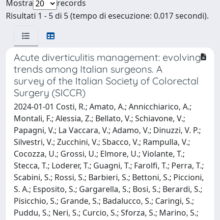
Mostra
records
Risultati 1 - 5 di 5 (tempo di esecuzione: 0.017 secondi).
Acute diverticulitis management: evolving
trends among Italian surgeons. A
survey of the Italian Society of Colorectal
Surgery (SICCR)
2024-01-01 Costi, R.; Amato, A.; Annicchiarico, A.;
Montali, F.; Alessia, Z.; Bellato, V.; Schiavone, V.;
Papagni, V.; La Vaccara, V.; Adamo, V.; Dinuzzi, V. P.;
Silvestri, V.; Zucchini, V.; Sbacco, V.; Rampulla, V.;
Cocozza, U.; Grossi, U.; Elmore, U.; Violante, T.;
Stecca, T.; Loderer, T.; Guagni, T.; Farolfi, T.; Perra, T.;
Scabini, S.; Rossi, S.; Barbieri, S.; Bettoni, S.; Piccioni,
S. A.; Esposito, S.; Gargarella, S.; Bosi, S.; Berardi, S.;
Pisicchio, S.; Grande, S.; Badalucco, S.; Caringi, S.;
Puddu, S.; Neri, S.; Curcio, S.; Sforza, S.; Marino, S.;