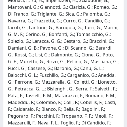
Monaci, I.; Yu, H.; Impellizzeri, H.; Sciaudone, G.;
Mantovani, G.; Giannotti, G.; Clarizia, G.; Romeo, G.;
Di Franco, G.; Trigiante, G.; Sica, G.; Palomba, G.;
Navarra, G.; Frazzetta, G.; Curro, G.; Candilio, G.;
Iacob, G.; Lantone, G.; Barugola, G.; Turri, G.; Marini,
G. M. F.; Cerino, G.; Bonfanti, G.; Tomasicchio, G.;
Spiezio, G.; Laracca, G. G.; Cestaro, G.; Braccini, G.;
Damiani, G. B.; Pavone, G.; Di Scanno, G.; Berardi,
G.; Rossi, G.; Lisi, G.; Dalmonte, G.; Cione, G.; Poto,
G. E.; Moretto, G.; Rizzo, G.; Pellino, G.; Masciana, G.;
Fucci, G.; Cassese, G.; Baronio, G.; Canu, G. L.;
Baiocchi, G. L.; Fuschillo, G.; Carganico, G.; Anedda,
G.; Perrone, G.; Mazzarella, G.; Colletti, G.; Lionetto,
G.; Petracca, G. L.; Bislenghi, G.; Serra, F.; Salvetti, F.;
Pata, F.; Tasselli, F. M.; Matarazzo, F.; Romano, F. M.;
Madeddu, F.; Colombo, F.; Colli, F.; Cobellis, F.; Casti,
F.; Caldaralo, F.; Bianco, F.; Belia, F.; Bagolini, F.;
Pegoraro, F.; Pecchini, F.; Tropeano, F. P.; Meoli, F.;
Mazzarulli, F.; Nava, F. L.; Foglio, F.; Di Candido, F.;