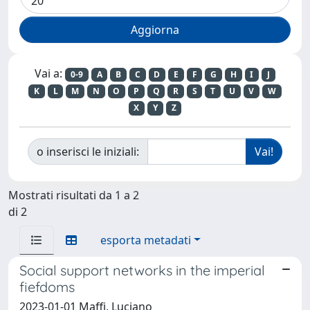
Vai a:
0-9
A
B
C
D
E
F
G
H
I
J
K
L
M
N
O
P
Q
R
S
T
U
V
W
X
Y
Z
o inserisci le iniziali:
Mostrati risultati da 1 a 2
di 2
esporta metadati
Social support networks in the imperial
fiefdoms
2023-01-01 Maffi, Luciano