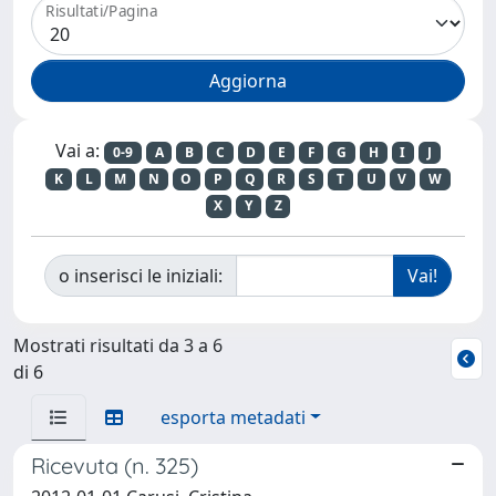
Risultati/Pagina
Vai a:
0-9
A
B
C
D
E
F
G
H
I
J
K
L
M
N
O
P
Q
R
S
T
U
V
W
X
Y
Z
o inserisci le iniziali:
Mostrati risultati da 3 a 6
di 6
esporta metadati
Ricevuta (n. 325)