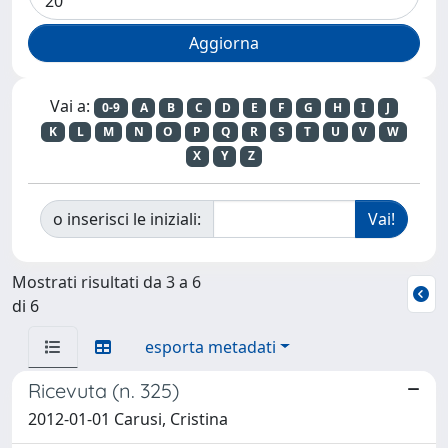
Vai a:
0-9
A
B
C
D
E
F
G
H
I
J
K
L
M
N
O
P
Q
R
S
T
U
V
W
X
Y
Z
o inserisci le iniziali:
Mostrati risultati da 3 a 6
di 6
esporta metadati
Ricevuta (n. 325)
2012-01-01 Carusi, Cristina