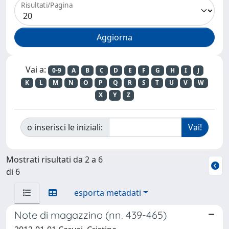
Risultati/Pagina
Vai a:
0-9
A
B
C
D
E
F
G
H
I
J
K
L
M
N
O
P
Q
R
S
T
U
V
W
X
Y
Z
o inserisci le iniziali:
Mostrati risultati da 2 a 6
di 6
esporta metadati
Note di magazzino (nn. 439-465)