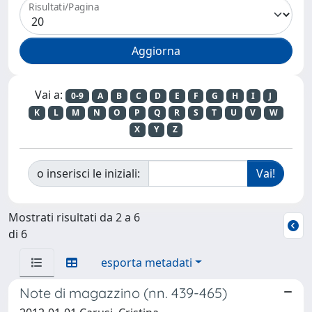
Risultati/Pagina
Vai a:
0-9
A
B
C
D
E
F
G
H
I
J
K
L
M
N
O
P
Q
R
S
T
U
V
W
X
Y
Z
o inserisci le iniziali:
Mostrati risultati da 2 a 6
di 6
esporta metadati
Note di magazzino (nn. 439-465)