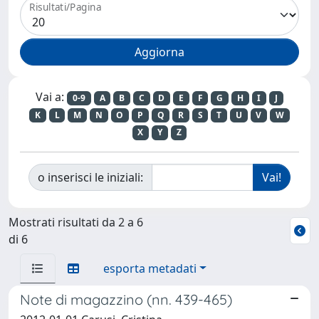
Risultati/Pagina
Vai a:
0-9
A
B
C
D
E
F
G
H
I
J
K
L
M
N
O
P
Q
R
S
T
U
V
W
X
Y
Z
o inserisci le iniziali:
Mostrati risultati da 2 a 6
di 6
esporta metadati
Note di magazzino (nn. 439-465)