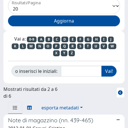
Risultati/Pagina
Vai a:
0-9
A
B
C
D
E
F
G
H
I
J
K
L
M
N
O
P
Q
R
S
T
U
V
W
X
Y
Z
o inserisci le iniziali:
Mostrati risultati da 2 a 6
di 6
esporta metadati
Note di magazzino (nn. 439-465)