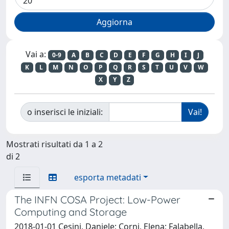
Vai a:
0-9
A
B
C
D
E
F
G
H
I
J
K
L
M
N
O
P
Q
R
S
T
U
V
W
X
Y
Z
o inserisci le iniziali:
Mostrati risultati da 1 a 2
di 2
esporta metadati
The INFN COSA Project: Low-Power
Computing and Storage
2018-01-01 Cesini, Daniele; Corni, Elena; Falabella,