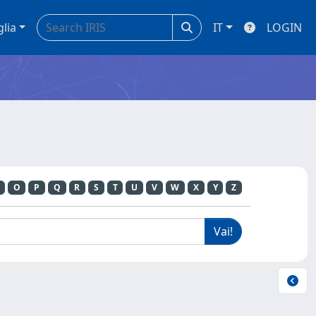
glia
IT
LOGIN
O
P
Q
R
S
T
U
V
W
X
Y
Z