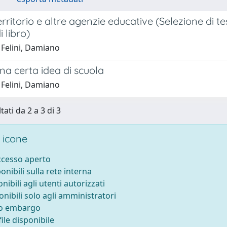
erritorio e altre agenzie educative (Selezione di t
i libro)
 Felini, Damiano
una certa idea di scuola
 Felini, Damiano
tati da 2 a 3 di 3
 icone
accesso aperto
ponibili sulla rete interna
onibili agli utenti autorizzati
onibili solo agli amministratori
to embargo
ile disponibile