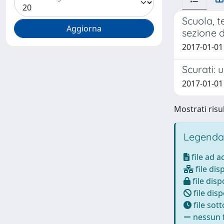
Scuola, t
sezione d
2017-01-01
Scurati: 
2017-01-01
Mostrati risul
Legenda
file ad 
file dis
file disp
file disp
file sot
nessun f