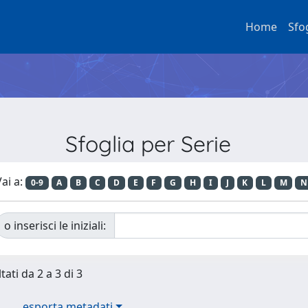
Home
Sfo
Sfoglia per Serie
ai a:
0-9
A
B
C
D
E
F
G
H
I
J
K
L
M
N
o inserisci le iniziali:
tati da 2 a 3 di 3
esporta metadati