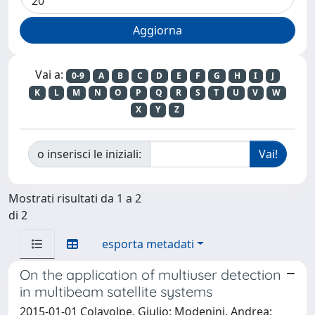
Vai a:
0-9
A
B
C
D
E
F
G
H
I
J
K
L
M
N
O
P
Q
R
S
T
U
V
W
X
Y
Z
o inserisci le iniziali:
Mostrati risultati da 1 a 2
di 2
esporta metadati
On the application of multiuser detection
in multibeam satellite systems
2015-01-01 Colavolpe, Giulio; Modenini, Andrea;