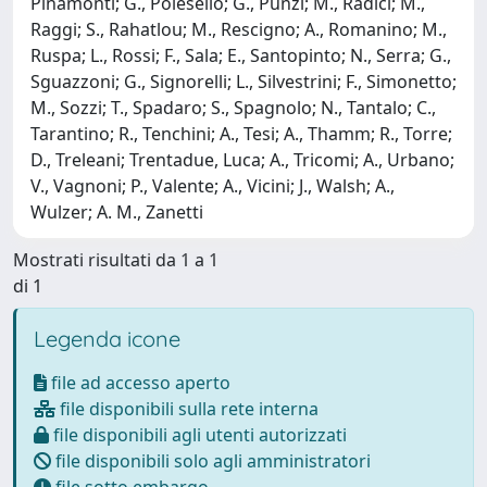
Pinamonti; G., Polesello; G., Punzi; M., Radici; M.,
Raggi; S., Rahatlou; M., Rescigno; A., Romanino; M.,
Ruspa; L., Rossi; F., Sala; E., Santopinto; N., Serra; G.,
Sguazzoni; G., Signorelli; L., Silvestrini; F., Simonetto;
M., Sozzi; T., Spadaro; S., Spagnolo; N., Tantalo; C.,
Tarantino; R., Tenchini; A., Tesi; A., Thamm; R., Torre;
D., Treleani; Trentadue, Luca; A., Tricomi; A., Urbano;
V., Vagnoni; P., Valente; A., Vicini; J., Walsh; A.,
Wulzer; A. M., Zanetti
Mostrati risultati da 1 a 1
di 1
Legenda icone
file ad accesso aperto
file disponibili sulla rete interna
file disponibili agli utenti autorizzati
file disponibili solo agli amministratori
file sotto embargo