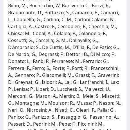
Biino; M., Bochicchio; W. Bonivento C., Bozzi; F.,
Bradamante; D., Buttazzo; S., Camarda; P., Camarri;
L., Cappiello; G., Carlino; C. M., Carloni Calame; N.,
Cartiglia; A., Castro; F., Ceccopieri; P., Checchia; M.,
Chiesa; M., Cobal; A., Colaleo; P., Colangelo; F.,
Cossutti; G., Corcella; G. M., Dallavalle; G.,
D’Ambrosio; S., De Curtis; M., D’Elia; F., De Fazio; G.,
De Nardo; G., Degrassi; F., Dettori; B., Di Micco; F.,
Donato; L., Fanò; P., Ferrarese; M., Ferrario; G.,
Ferrera; F., Ferro; S., Forte; F., Forti; R., Franceschini;
A., Gennaro; P., Giacomelli; M., Grassi; E., Graverini;
D., Greynat; G., Isidori; A., Lai; G., Lanfranchi; I., Lax;
P., Lenisa; P., Lipari; D., Lucchesi; S., Malvezzi; U.,
Marconi; G., Maron; A., Martin; B., Mele; S., Miscetti;
G., Montagna; M., Moulson; R., Mussa; P., Nason; N.,
Neri; O., Nicrosini; A., Nisati; C., Oleari; F., Palla; G.,
Panico; G., Panizzo; S., Passaggio; G., Passarino; A.,
Passeri; D., Pedrini; M., Pepe; F., Piccinini; M.,