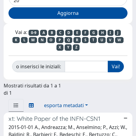
Vai a:
0-9
A
B
C
D
E
F
G
H
I
J
K
L
M
N
O
P
Q
R
S
T
U
V
W
X
Y
Z
o inserisci le iniziali:
Mostrati risultati da 1 a 1
di 1
esporta metadati
xt: White Paper of the INFN-CSN1
2015-01-01 A., Andreazza; M., Anselmino; P., Azzi; W.,
Baldini; R., Barbieri; F., Bedeschi; E., Bertuzzo; C.,