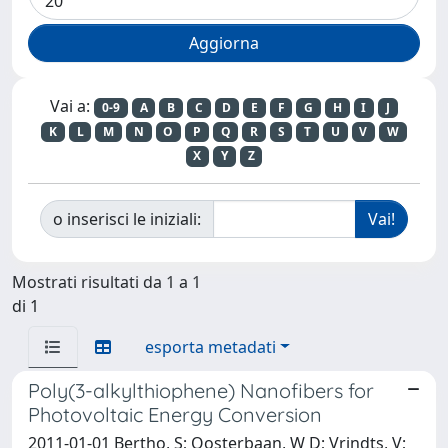
Vai a:
0-9
A
B
C
D
E
F
G
H
I
J
K
L
M
N
O
P
Q
R
S
T
U
V
W
X
Y
Z
o inserisci le iniziali:
Mostrati risultati da 1 a 1
di 1
esporta metadati
Poly(3-alkylthiophene) Nanofibers for
Photovoltaic Energy Conversion
2011-01-01 Bertho, S; Oosterbaan, W D; Vrindts, V;