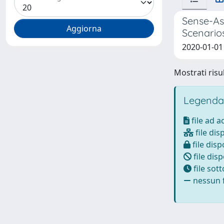
Sense-Ass
Scenario
2020-01-01
Mostrati risul
Legenda
file ad 
file dis
file disp
file disp
file sot
nessun f