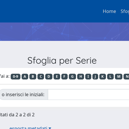
Home
Sfo
Sfoglia per Serie
ai a:
0-9
A
B
C
D
E
F
G
H
I
J
K
L
M
N
o inserisci le iniziali:
tati da 2 a 2 di 2
esporta metadati