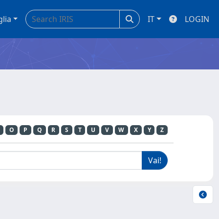
glia
IT
LOGIN
O
P
Q
R
S
T
U
V
W
X
Y
Z