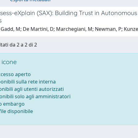
ess-eXplain (SAX): Building Trust in Autonomous 
s
 Gadd, M; De Martini, D; Marchegiani, M; Newman, P; Kunze
tati da 2 a 2 di 2
 icone
accesso aperto
ponibili sulla rete interna
onibili agli utenti autorizzati
onibili solo agli amministratori
to embargo
ile disponibile