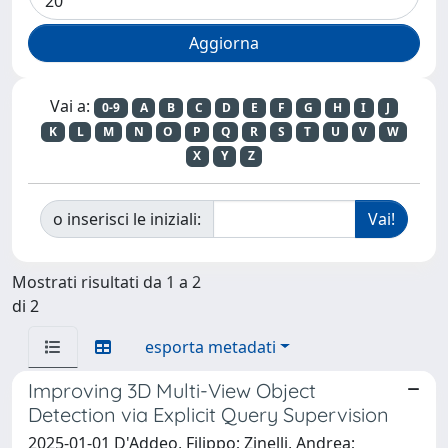
Vai a:
0-9
A
B
C
D
E
F
G
H
I
J
K
L
M
N
O
P
Q
R
S
T
U
V
W
X
Y
Z
o inserisci le iniziali:
Mostrati risultati da 1 a 2
di 2
esporta metadati
Improving 3D Multi-View Object
Detection via Explicit Query Supervision
2025-01-01 D'Addeo, Filippo; Zinelli, Andrea;