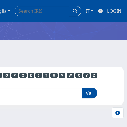
glia
IT
LOGIN
O
P
Q
R
S
T
U
V
W
X
Y
Z