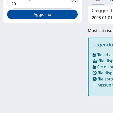
Oxygen bi
2008-01-01 
Mostrati risul
Legenda
file ad 
file dis
file disp
file disp
file sot
nessun f