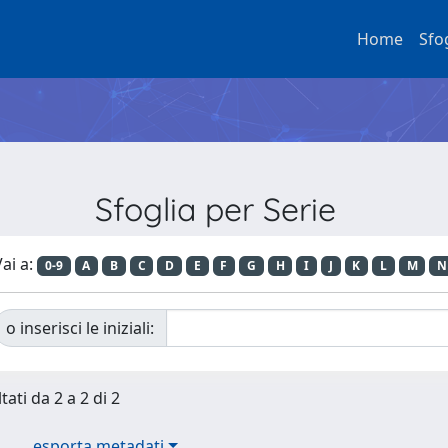
Home
Sfo
Sfoglia per Serie
ai a:
0-9
A
B
C
D
E
F
G
H
I
J
K
L
M
N
o inserisci le iniziali:
tati da 2 a 2 di 2
esporta metadati