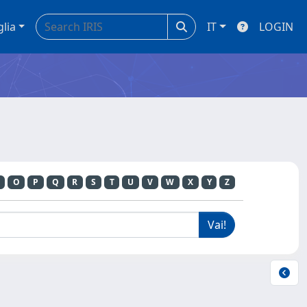
glia
IT
LOGIN
O
P
Q
R
S
T
U
V
W
X
Y
Z