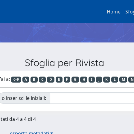
Home
Sfo
Sfoglia per Rivista
ai a:
0-9
A
B
C
D
E
F
G
H
I
J
K
L
M
N
o inserisci le iniziali:
tati da 4 a 4 di 4
esporta metadati