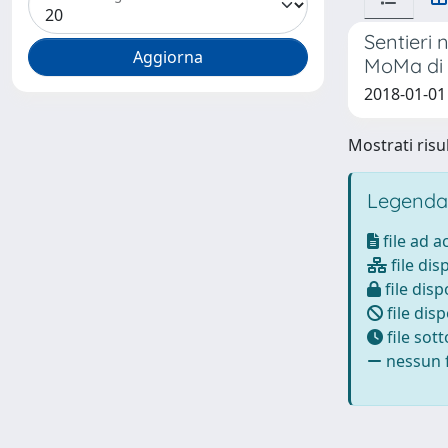
Sentieri 
MoMa di
2018-01-01
Mostrati risul
Legenda
file ad 
file dis
file disp
file disp
file sot
nessun f