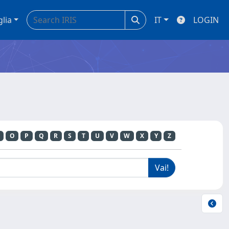
glia
IT
LOGIN
O
P
Q
R
S
T
U
V
W
X
Y
Z