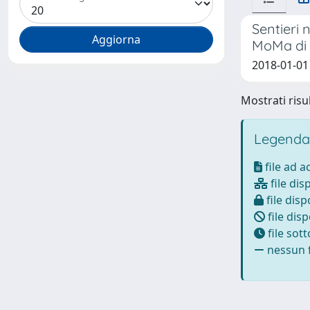
Sentieri 
MoMa di
2018-01-01
Mostrati risul
Legenda
file ad 
file dis
file disp
file disp
file sot
nessun f