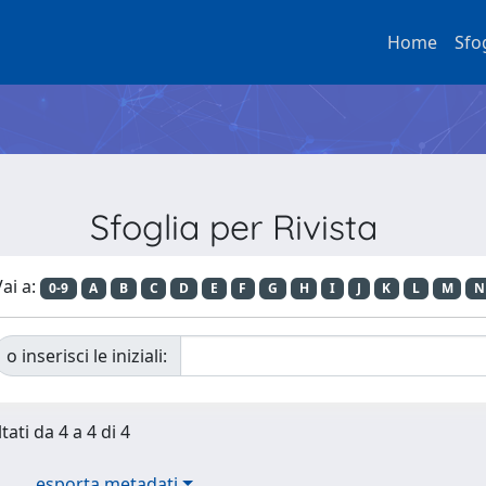
Home
Sfo
Sfoglia per Rivista
ai a:
0-9
A
B
C
D
E
F
G
H
I
J
K
L
M
N
o inserisci le iniziali:
tati da 4 a 4 di 4
esporta metadati