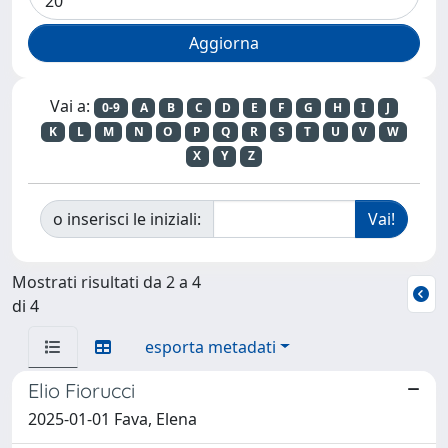
Vai a:
0-9
A
B
C
D
E
F
G
H
I
J
K
L
M
N
O
P
Q
R
S
T
U
V
W
X
Y
Z
o inserisci le iniziali:
Mostrati risultati da 2 a 4
di 4
esporta metadati
Elio Fiorucci
2025-01-01 Fava, Elena