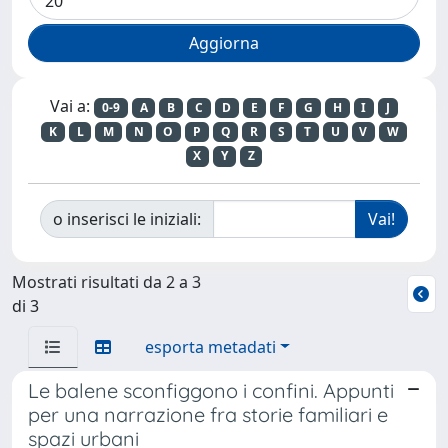
Vai a:
0-9
A
B
C
D
E
F
G
H
I
J
K
L
M
N
O
P
Q
R
S
T
U
V
W
X
Y
Z
o inserisci le iniziali:
Mostrati risultati da 2 a 3
di 3
esporta metadati
Le balene sconfiggono i confini. Appunti
per una narrazione fra storie familiari e
spazi urbani