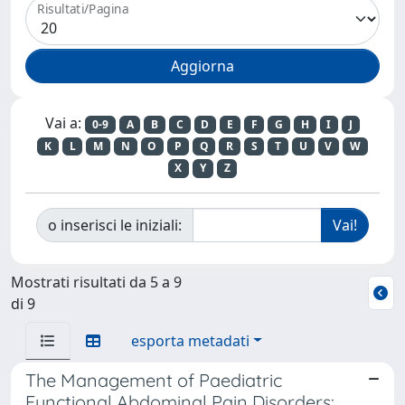
Risultati/Pagina
Vai a:
0-9
A
B
C
D
E
F
G
H
I
J
K
L
M
N
O
P
Q
R
S
T
U
V
W
X
Y
Z
o inserisci le iniziali:
Mostrati risultati da 5 a 9
di 9
esporta metadati
The Management of Paediatric
Functional Abdominal Pain Disorders: