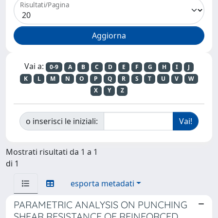
Risultati/Pagina
Vai a:
0-9
A
B
C
D
E
F
G
H
I
J
K
L
M
N
O
P
Q
R
S
T
U
V
W
X
Y
Z
o inserisci le iniziali:
Mostrati risultati da 1 a 1
di 1
esporta metadati
PARAMETRIC ANALYSIS ON PUNCHING
SHEAR RESISTANCE OF REINFORCED